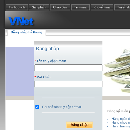
Tin hữu ích
Sản phẩm
Chào Bán
Tìm mua
Khuyến mại
Tuyển d
Đăng nhập hệ thống
Đăng nhập
*
Tên truy cập/Email:
*
Mật khẩu:
Ghi nhớ tên truy cập / Email
Đăng ký miễn 
Hàng ngàn d
Hàng chục n
Hàng trăm ng