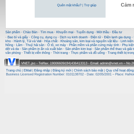
Cảm n
Quên mật khẩu?
|
Trợ giúp
Sản phẩm
-
Chào Bán
-
Tìm mua
-
Khuyến mại
-
Tuyển dụng
-
Mời thầu
-
Đầu tư
-
Bao bì và giấy
-
Công cụ, dụng cụ
-
Dịch vụ kinh doanh
-
Điện tử - Điện lạnh gia dụng
-
kho
-
Hành lý, Túi và Vali
-
Hóa chất
-
Khoáng sản, kim loại và nguyên vật liệu
-
Linh kiện
Nông - Lâm - Thuỷ hải sản
-
Ô tô, xe máy
-
Phần mềm và phần cứng máy tính
-
Phụ kiện
dệt và da
-
Sản phẩm in ấn và xuất bản
-
Sản phẩm kim loại
-
Sản phẩm thể thao và giải t
văn phòng
-
Thiết bị viễn thông
-
Thời trang
-
Thực phẩm và đồ uống
-
Trang thiết bị tro
VNET.,jsc - Tel/fax: 19006609/(84)436413313 - Email: admin@vnet.vn – No.26-
Trang chủ
|
EMail
|
Đăng nhập
|
Đăng ký mới
|
Chính sách bảo mật
|
Quy chế hoạt động
Business Licensed Registration Number: 0101138702 - Date: 02/05/2001 – Place: HaNoi