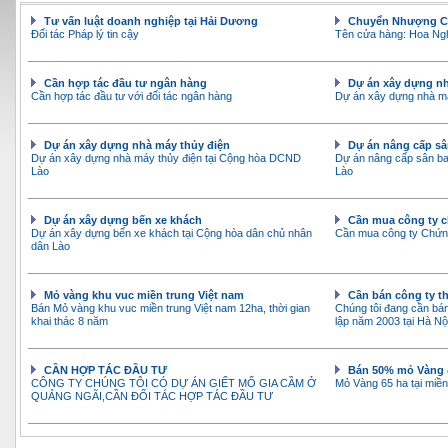
Tư vấn luật doanh nghiệp tại Hải Dương
Chuyển Nhượng C
Đối tác Pháp lý tin cậy
Tên cửa hàng: Hoa Ngh
Cần hợp tác đầu tư ngân hàng
Dự án xây dựng nh
Cần hợp tác đầu tư với đối tác ngân hàng
Dự án xây dựng nhà m
Dự án xây dựng nhà máy thủy điện
Dự án nâng cấp sâ
Dự án xây dựng nhà máy thủy điện tại Cộng hòa DCND
Dự án nâng cấp sân ba
Lào
Lào
Dự án xây dựng bến xe khách
Cần mua công ty 
Dự án xây dựng bến xe khách tại Cộng hòa dân chủ nhân
Cần mua công ty Chứng
dân Lào
Mỏ vàng khu vuc miền trung Việt nam
Cần bán công ty th
Bán Mỏ vàng khu vuc miền trung Việt nam 12ha, thời gian
Chúng tôi đang cần bá
khai thác 8 năm
lập năm 2003 tại Hà Nộ
CẦN HỢP TÁC ĐẦU TƯ
Bán 50% mỏ Vàng 
CÔNG TY CHÚNG TÔI CÓ DỰ ÁN GIẾT MỔ GIA CẦM Ở
Mỏ Vàng 65 ha tại miền
QUẢNG NGÃI,CẦN ĐỐI TÁC HỢP TÁC ĐẦU TƯ