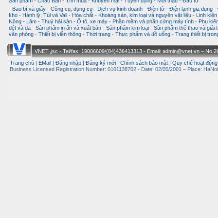
Sản phẩm
-
Chào Bán
-
Tìm mua
-
Khuyến mại
-
Tuyển dụng
-
Mời thầu
-
Đầu tư
-
Bao bì và giấy
-
Công cụ, dụng cụ
-
Dịch vụ kinh doanh
-
Điện tử - Điện lạnh gia dụng
-
kho
-
Hành lý, Túi và Vali
-
Hóa chất
-
Khoáng sản, kim loại và nguyên vật liệu
-
Linh kiện
Nông - Lâm - Thuỷ hải sản
-
Ô tô, xe máy
-
Phần mềm và phần cứng máy tính
-
Phụ kiện
dệt và da
-
Sản phẩm in ấn và xuất bản
-
Sản phẩm kim loại
-
Sản phẩm thể thao và giải t
văn phòng
-
Thiết bị viễn thông
-
Thời trang
-
Thực phẩm và đồ uống
-
Trang thiết bị tro
VNET.,jsc - Tel/fax: 19006609/(84)436413313 - Email: admin@vnet.vn – No.26-
Trang chủ
|
EMail
|
Đăng nhập
|
Đăng ký mới
|
Chính sách bảo mật
|
Quy chế hoạt động
Business Licensed Registration Number: 0101138702 - Date: 02/05/2001 – Place: HaNoi