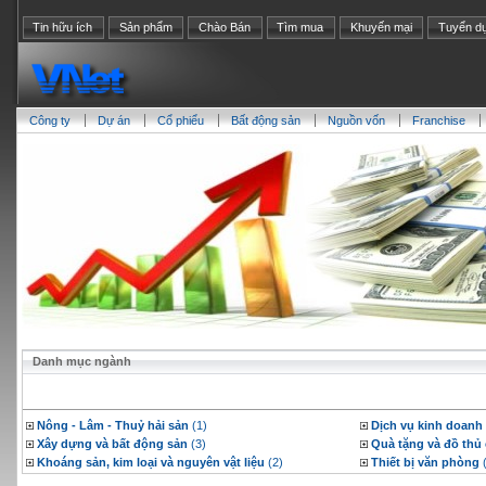
Tin hữu ích
Sản phẩm
Chào Bán
Tìm mua
Khuyến mại
Tuyển d
Công ty
Dự án
Cổ phiểu
Bất động sản
Nguồn vốn
Franchise
Danh mục ngành
Nông - Lâm - Thuỷ hải sản
(1)
Dịch vụ kinh doanh
Xây dựng và bất động sản
(3)
Quà tặng và đồ thủ
Khoáng sản, kim loại và nguyên vật liệu
(2)
Thiết bị văn phòng
(