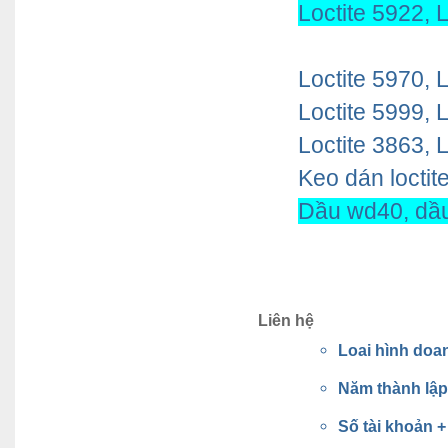
Loctite 5922, L
Loctite 5970, L
Loctite 5999, L
Loctite 3863, L
Keo dán loctit
Dầu wd40, dầu 
Liên hệ
Loai hình doa
Năm thành lậ
Số tài khoản 