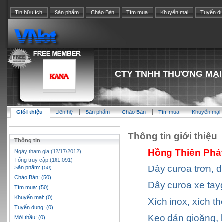
Tin hữu ích
Sản phẩm
Chào Bán
Tìm mua
Khuyến mại
Tuyển d
CTY TNHH THƯƠNG MẠI
Giới thiệu
Liên hệ
Sản phẩm
Chào Bán
Tìm mua
Khuyến mại
Thông tin giới thiệu
Thông tin
Hồng Thiên Phát
Ngày tham gia:(12/17/2012)
Tổng truy cập:(161,091)
Dây curoa trơn, 
Sản phẩm: (50)
Chào Bán: (50)
Dây curoa xe tay
Tìm mua: (50)
Khuyến mại: (0)
Xích inox, xích t
Tuyển dụng: (0)
Keo dán gioăng, 
Mời thầu: (0)