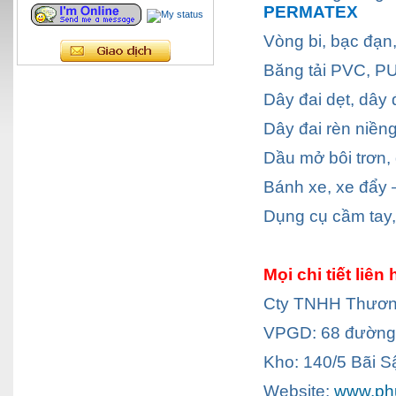
PERMATEX
Vòng bi, bạc đạn
Băng tải PVC, P
Dây đai dẹt, dây 
Dây đai rèn niền
Dầu mở bôi trơn, 
Bánh xe, xe đẩy
Dụng cụ cầm tay,
Mọi chi tiết liên 
Cty TNHH Thương
VPGD: 68 đường 
Kho: 140/5 Bãi S
Website:
www.ph