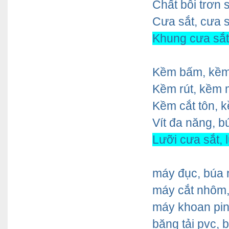
Chất bôi trơn s
Cưa sắt, cưa s
Khung cưa sắt,
Kềm bấm, kềm 
Kềm rút, kềm 
Kềm cắt tôn, kề
Vít đa năng, 
Lưỡi cưa sắt, 
máy đục, búa 
máy cắt nhôm,
máy khoan pin,
băng tải pvc, b