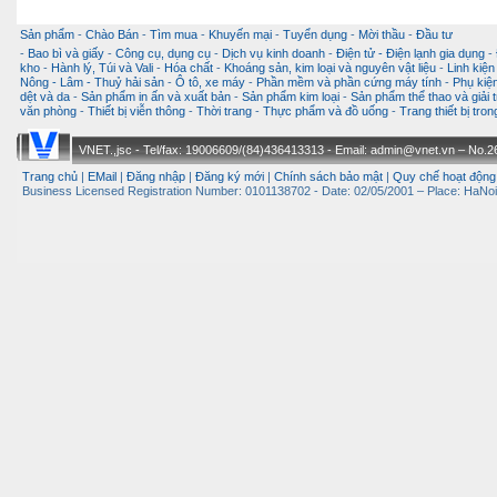
Sản phẩm
-
Chào Bán
-
Tìm mua
-
Khuyến mại
-
Tuyển dụng
-
Mời thầu
-
Đầu tư
-
Bao bì và giấy
-
Công cụ, dụng cụ
-
Dịch vụ kinh doanh
-
Điện tử - Điện lạnh gia dụng
-
kho
-
Hành lý, Túi và Vali
-
Hóa chất
-
Khoáng sản, kim loại và nguyên vật liệu
-
Linh kiện
Nông - Lâm - Thuỷ hải sản
-
Ô tô, xe máy
-
Phần mềm và phần cứng máy tính
-
Phụ kiện
dệt và da
-
Sản phẩm in ấn và xuất bản
-
Sản phẩm kim loại
-
Sản phẩm thể thao và giải t
văn phòng
-
Thiết bị viễn thông
-
Thời trang
-
Thực phẩm và đồ uống
-
Trang thiết bị tro
VNET.,jsc - Tel/fax: 19006609/(84)436413313 - Email: admin@vnet.vn – No.26-
Trang chủ
|
EMail
|
Đăng nhập
|
Đăng ký mới
|
Chính sách bảo mật
|
Quy chế hoạt động
Business Licensed Registration Number: 0101138702 - Date: 02/05/2001 – Place: HaNoi