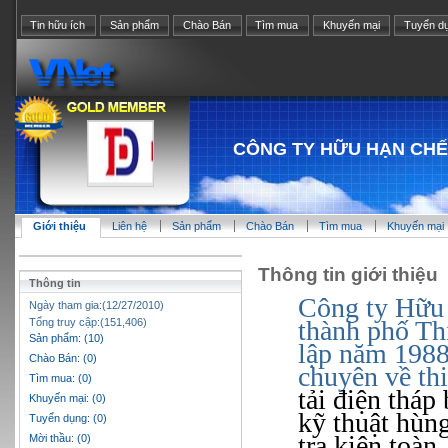
Tin hữu ích
Sản phẩm
Chào Bán
Tìm mua
Khuyến mại
Tuyển d
CÔNG TY HỮU HẠN CHẾ 
Giới thiệu
Liên hệ
Sản phẩm
Chào Bán
Tìm mua
Khuyến mại
Thông tin giới thiệu
Thông tin
Công ty Hữu h
Ngày tham gia:(12/27/2010)
thành phố Th
Tổng truy cập:(151,406)
Sản phẩm: (10)
lập năm 1988
Chào Bán: (0)
chuyên về thi
Tìm mua: (0)
tải
điện
tháp
Khuyến mại: (0)
kỹ thuật hùng 
Tuyển dụng: (0)
tra kiện toàn
Mời thầu: (0)