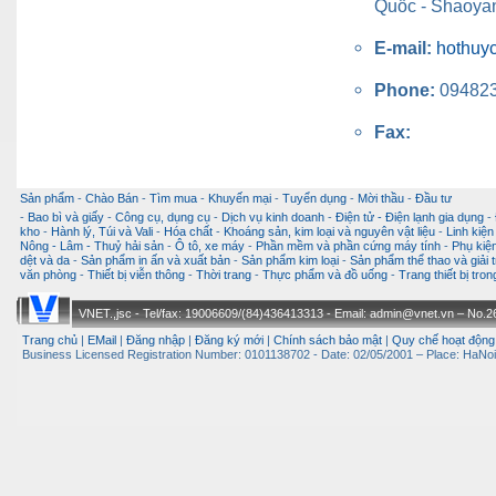
Quốc - Shaoyan
E-mail:
hothuy
Phone:
09482
Fax:
Sản phẩm
-
Chào Bán
-
Tìm mua
-
Khuyến mại
-
Tuyển dụng
-
Mời thầu
-
Đầu tư
-
Bao bì và giấy
-
Công cụ, dụng cụ
-
Dịch vụ kinh doanh
-
Điện tử - Điện lạnh gia dụng
-
kho
-
Hành lý, Túi và Vali
-
Hóa chất
-
Khoáng sản, kim loại và nguyên vật liệu
-
Linh kiện
Nông - Lâm - Thuỷ hải sản
-
Ô tô, xe máy
-
Phần mềm và phần cứng máy tính
-
Phụ kiện
dệt và da
-
Sản phẩm in ấn và xuất bản
-
Sản phẩm kim loại
-
Sản phẩm thể thao và giải t
văn phòng
-
Thiết bị viễn thông
-
Thời trang
-
Thực phẩm và đồ uống
-
Trang thiết bị tro
VNET.,jsc - Tel/fax: 19006609/(84)436413313 - Email: admin@vnet.vn – No.26-
Trang chủ
|
EMail
|
Đăng nhập
|
Đăng ký mới
|
Chính sách bảo mật
|
Quy chế hoạt động
Business Licensed Registration Number: 0101138702 - Date: 02/05/2001 – Place: HaNoi