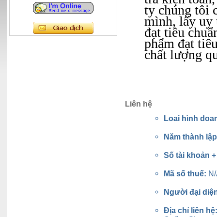
ty chúng tôi
mình, lấy uy
đạt tiêu chu
phẩm đạt tiê
chất lượng q
Liên hệ
Loai hình doa
Năm thành lậ
Số tài khoản 
Mã số thuế:
N/
Người đại diệ
Địa chỉ liên hệ