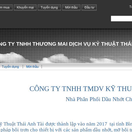
T
ìm mua
Khuyến mại
Tuyển dụng
Mời thầu
Đầu tư
G TY TNHH THƯƠNG MAI DỊCH VỤ KỶ THUẬT THÁI
Tuyển dụng
Mời thầu
CÔNG TY TNHH TMDV
KỸ THU
Nhà Phân Phối Dầu Nhớt
Ch
 Thuật Thái Anh Tài đ
ược thành lập vào năm 2017
tại tỉnh B
 pháp
bôi trơn cho
thiết bị
với các sản phẩm dầu nhớt, mỡ bôi 