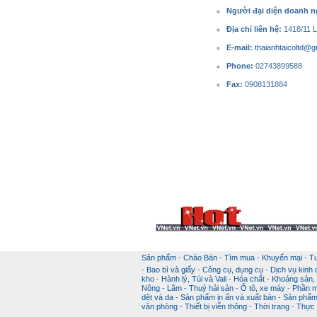
Người đại diện doanh 
Địa chỉ liên hệ:
1418/11 
E-mail:
thaianhtaicoltd@g
Phone:
02743899588
Fax:
0908131884
Sản phẩm
-
Chào Bán
-
Tìm mua
-
Khuyến mại
-
T
-
Bao bì và giấy
-
Công cụ, dụng cụ
-
Dịch vụ kinh
kho
-
Hành lý, Túi và Vali
-
Hóa chất
-
Khoáng sản, k
Nông - Lâm - Thuỷ hải sản
-
Ô tô, xe máy
-
Phần m
dệt và da
-
Sản phẩm in ấn và xuất bản
-
Sản phẩm 
văn phòng
-
Thiết bị viễn thông
-
Thời trang
-
Thực 