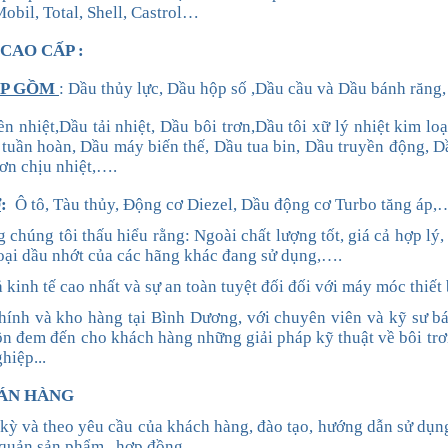
Mobil, Total, Shell, Castrol…
CAO CẤP :
ỆP GỒM
:
Dầu thủy lực, Dầu hộp số
,Dầu cầu
và
Dầu
bánh răng, 
ền nhiệt,
Dầu tải nhiệt,
Dầu bôi trơn,
Dầu tôi xữ lý nhiệt kim lo
 tuần hoàn, Dầu máy biến thế, Dầu tua bin, Dầu truyền động, 
rơn
chịu nhiệt
,….
Ơ
:
Ô tô, Tàu thủy, Động cơ Diezel, Dầu động cơ Turbo
tăng áp
,
chúng tôi thấu hiểu rằng: Ngoài chất lượng tốt, giá cả hợp lý,
loại dầu nhớt
của các hãng
khác đang sử dụng,….
inh tế cao nhất và sự an toàn tuyệt đối đối với máy móc thiết 
chính
và kho hàng
tại
Bình Dương,
với
chuyên viên và
kỹ sư
b
uôn đem đến cho khách hàng những giải pháp kỹ thuật
về bôi trơ
hiệp..
.
BÁN HÀNG
kỳ và theo yêu cầu của khách hàng
,
đào tạo, hướng dẫn sử dụn
 quản sản phẩm
,
hợp đồng
…