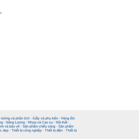
m
 lường và phân tích
-
Giầy và phụ kiện
-
Hàng tồn
ng
-
Năng Lượng
-
Nhựa và Cao su
-
Nội thất
-
nh và bảo vệ
-
Sản phẩm chiếu sáng
-
Sản phẩm
c đẹp
-
Thiết bị công nghiệp
-
Thiết bị điện
-
Thiết bị