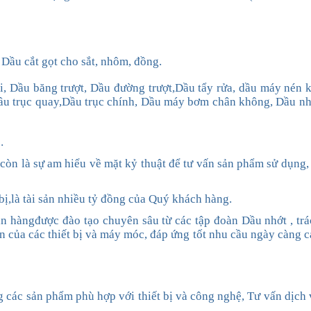
Dầu cắt gọt cho sắt, nhôm, đồng.
ại, Dầu băng trượt,
Dầu đường trượt,
Dầu tẩy rửa, dầu máy nén k
Dầu trục quay,Dầu trục chính, Dầu máy bơm chân không, Dầu nh
…
 còn là sự am hiểu về mặt kỷ thuật để tư vấn sản phẩm sử dụng,
bị,
là
tài sản nhiều tỷ đồng của Quý khách hàng.
án hàng
được đào tạo chuyên sâu từ các tập đoàn Dầu nhớt ,
tr
n của các thiết bị và máy móc
, đáp ứng tốt nhu cầu ngày càng 
g
các sản phẩm phù hợp với thiết bị và công nghệ
,
Tư vấn
dịch 