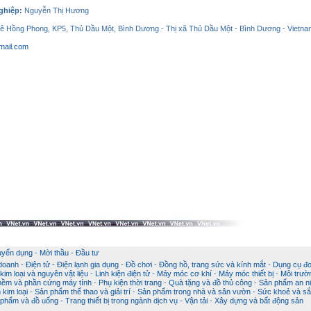
nghiệp:
Nguyễn Thị Hương
Lê Hồng Phong, KP5, Thủ Dầu Một, Bình Dương - Thị xã Thủ Dầu Một - Bình Dương - Vietna
mail.com
uyển dụng
-
Mời thầu
-
Đầu tư
 doanh
-
Điện tử - Điện lạnh gia dụng
-
Đồ chơi
-
Đồng hồ, trang sức và kính mắt
-
Dụng cụ đo
im loại và nguyên vật liệu
-
Linh kiện điện tử
-
Máy móc cơ khí
-
Máy móc thiết bị
-
Môi trườ
ềm và phần cứng máy tính
-
Phụ kiện thời trang
-
Quà tặng và đồ thủ công
-
Sản phẩm an ni
kim loại
-
Sản phẩm thể thao và giải trí
-
Sản phẩm trong nhà và sân vườn
-
Sức khoẻ và sắ
phẩm và đồ uống
-
Trang thiết bị trong ngành dịch vụ
-
Vận tải
-
Xây dựng và bất động sản