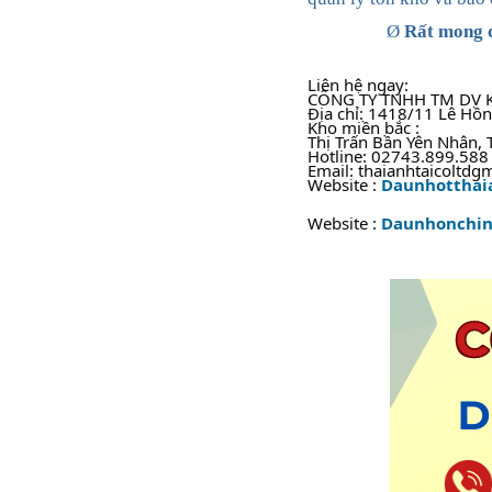
Ø
Rất mong đ
Liên hệ ngay:
CÔNG TY TNHH TM DV K
Địa chỉ: 1418/11 Lê Hồ
Kho miền bắc :
Thị Trấn Bần Yên Nhân, 
Hotline: 02743.899.588
Email: thaianhtaicoltdg
Website :
Daunhotthai
Website :
Daunhonchin