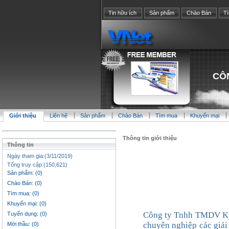
Tin hữu ích
Sản phẩm
Chào Bán
T
CÔN
Giới thiệu
Liên hệ
Sản phẩm
Chào Bán
Tìm mua
Khuyến mại
Thông tin giới thiệu
Thông tin
Ngày tham gia:(3/11/2019)
Tổng truy cập:(150,621)
Sản phẩm: (0)
Chào Bán: (0)
Tìm mua: (0)
Khuyến mại: (0)
Công ty Tnhh TMDV Kỹ
Tuyển dụng: (0)
chuyên nghiệp các giải
Mời thầu: (0)