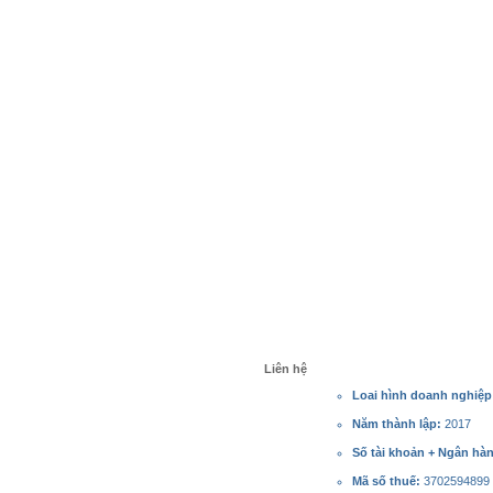
Liên hệ
Loai hình doanh nghiệ
Năm thành lập:
2017
Số tài khoản + Ngân hà
Mã số thuế:
3702594899