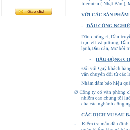
Idemitsu ( Nhật Bản ), 
VỚI CÁC SẢN PHẨM 
-
DẦU CÔNG NGHI
Dầu chống rỉ, Dầu truy
trục vít và pittong
, Dầu
lạnh,Dầu cán, Mỡ bôi t
-
DẦU ĐỘNG C
Đối với Quý khách hàng 
vấn chuyển đổi từ các 
Nhằm đảm bảo hiệu quả k
Ø
Công ty có văn phòng 
nhiệm cao
,chúng tôi l
của
các nghành công ng
CÁC DỊCH
VỤ SAU 
-
Kiểm tra mẫu dầu định 
quản lý
tồn kho và bảo