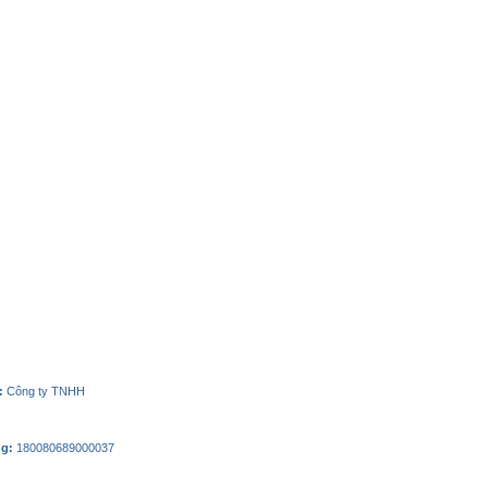
p:
Công ty TNHH
ng:
180080689000037