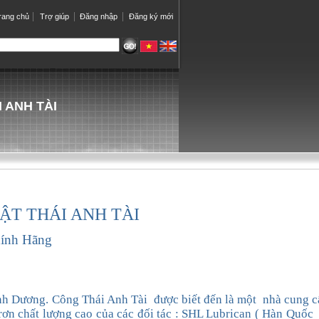
rang chủ
Trợ giúp
Đăng nhập
Đăng ký mới
 ANH TÀI
ẬT THÁI ANH TÀI
ính Hãng
ình Dương
. Công Thái Anh Tài được biết đến
là
một nhà cung c
trơn
chất lượng cao
của
các đối tác : SHL Lubrican ( Hàn Quốc 