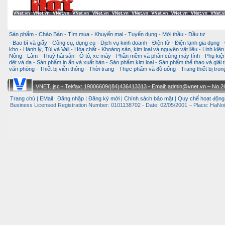
Sản phẩm
-
Chào Bán
-
Tìm mua
-
Khuyến mại
-
Tuyển dụng
-
Mời thầu
-
Đầu tư
-
Bao bì và giấy
-
Công cụ, dụng cụ
-
Dịch vụ kinh doanh
-
Điện tử - Điện lạnh gia dụng
-
kho
-
Hành lý, Túi và Vali
-
Hóa chất
-
Khoáng sản, kim loại và nguyên vật liệu
-
Linh kiện
Nông - Lâm - Thuỷ hải sản
-
Ô tô, xe máy
-
Phần mềm và phần cứng máy tính
-
Phụ kiện
dệt và da
-
Sản phẩm in ấn và xuất bản
-
Sản phẩm kim loại
-
Sản phẩm thể thao và giải t
văn phòng
-
Thiết bị viễn thông
-
Thời trang
-
Thực phẩm và đồ uống
-
Trang thiết bị tro
VNET.,jsc - Tel/fax: 19006609/(84)436413313 - Email: admin@vnet.vn – No.26-
Trang chủ
|
EMail
|
Đăng nhập
|
Đăng ký mới
|
Chính sách bảo mật
|
Quy chế hoạt động
Business Licensed Registration Number: 0101138702 - Date: 02/05/2001 – Place: HaNoi