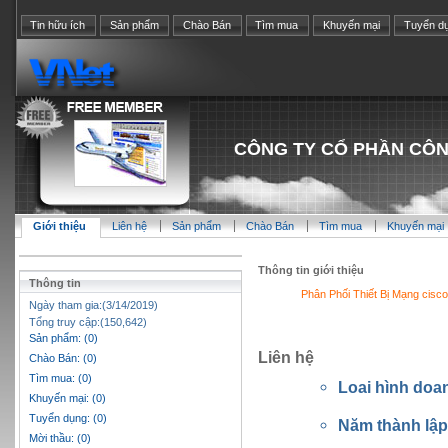
Tin hữu ích
Sản phẩm
Chào Bán
Tìm mua
Khuyến mại
Tuyển d
CÔNG TY CỔ PHẦN CÔN
Giới thiệu
Liên hệ
Sản phẩm
Chào Bán
Tìm mua
Khuyến mại
Thông tin giới thiệu
Thông tin
Phân Phối Thiết Bị Mạng cis
Ngày tham gia:(3/14/2019)
Tổng truy cập:(150,642)
Sản phẩm: (0)
Liên hệ
Chào Bán: (0)
Tìm mua: (0)
Loai hình doa
Khuyến mại: (0)
Tuyển dụng: (0)
Năm thành lậ
Mời thầu: (0)