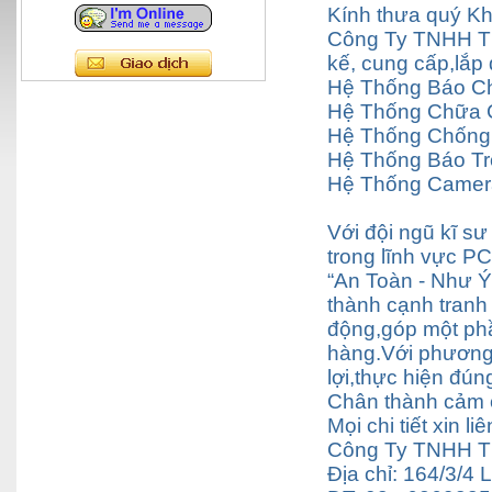
Kính thưa quý K
Công Ty TNHH Th
kế, cung cấp,lắp
Hệ Thống Báo C
Hệ Thống Chữa 
Hệ Thống Chống
Hệ Thống Báo Tr
Hệ Thống Camera 
Với đội ngũ kĩ s
trong lĩnh vực P
“An Toàn - Như Ý
thành cạnh tranh 
động,góp một phầ
hàng.Với phương 
lợi,thực hiện đún
Chân thành cảm 
Mọi chi tiết xin li
Công Ty TNHH T
Địa chỉ: 164/3/