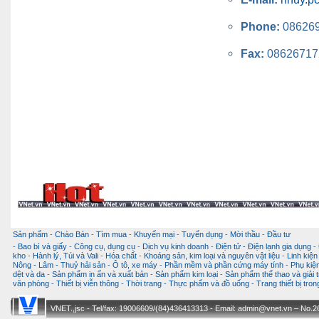
Phone:
08626
Fax:
08626717
Sản phẩm
-
Chào Bán
-
Tìm mua
-
Khuyến mại
-
Tuyển dụng
-
Mời thầu
-
Đầu tư
-
Bao bì và giấy
-
Công cụ, dụng cụ
-
Dịch vụ kinh doanh
-
Điện tử - Điện lạnh gia dụng
-
kho
-
Hành lý, Túi và Vali
-
Hóa chất
-
Khoáng sản, kim loại và nguyên vật liệu
-
Linh kiện
Nông - Lâm - Thuỷ hải sản
-
Ô tô, xe máy
-
Phần mềm và phần cứng máy tính
-
Phụ kiện
dệt và da
-
Sản phẩm in ấn và xuất bản
-
Sản phẩm kim loại
-
Sản phẩm thể thao và giải t
văn phòng
-
Thiết bị viễn thông
-
Thời trang
-
Thực phẩm và đồ uống
-
Trang thiết bị tro
VNET.,jsc - Tel/fax: 19006609/(84)436413313 - Email: admin@vnet.vn – No.26-