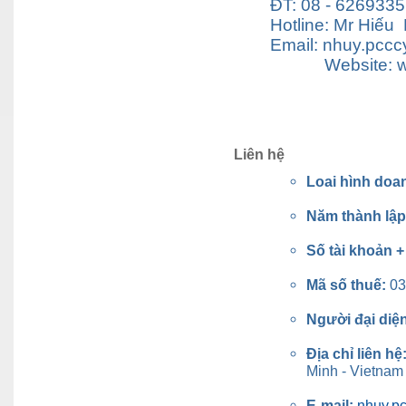
ĐT: 08 - 6269335
Hotline: Mr Hiếu
Email: nhuy.pcc
Website: www.
Liên hệ
Loai hình doa
Năm thành lậ
Số tài khoản 
Mã số thuế:
03
Người đại diệ
Địa chỉ liên hệ
Minh - Vietnam
E-mail:
nhuy.p