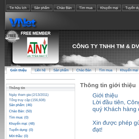
Tin hữu ích
Sản phẩm
Chào Bán
Tìm mua
Khuyến mại
Tuyển d
CÔNG TY TNHH TM & DV
Giới thiệu
Liên hệ
Sản phẩm
Chào Bán
Tìm mua
Khuyến mại
Thông tin giới thiệu
Thông tin
Giới thiệu
Ngày tham gia:(2/13/2011)
Tổng truy cập:(156,608)
Lời đầu tiên, Cô
Sản phẩm: (46)
quý Khách hàng đ
Chào Bán: (50)
Tìm mua: (0)
Xin được phép gử
Khuyến mại: (48)
đạt!
Tuyển dụng: (0)
Mời thầu: (0)