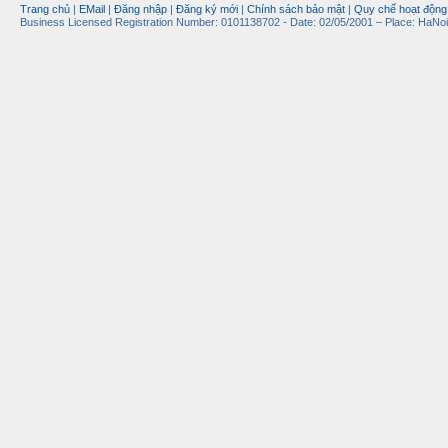
Trang chủ
|
EMail
|
Đăng nhập
|
Đăng ký mới
|
Chính sách bảo mật
|
Quy chế hoạt động
Business Licensed Registration Number: 0101138702 - Date: 02/05/2001 – Place: HaNoi