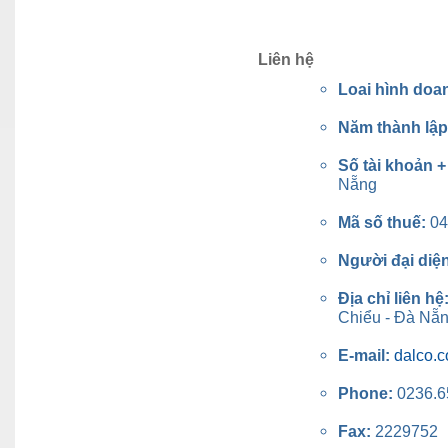
Liên hệ
Loai hình doa
Năm thành lậ
Số tài khoản 
Nẵng
Mã số thuế:
04
Người đại diệ
Địa chỉ liên hệ
Chiểu - Đà Nẵn
E-mail:
dalco.
Phone:
0236.
Fax:
2229752