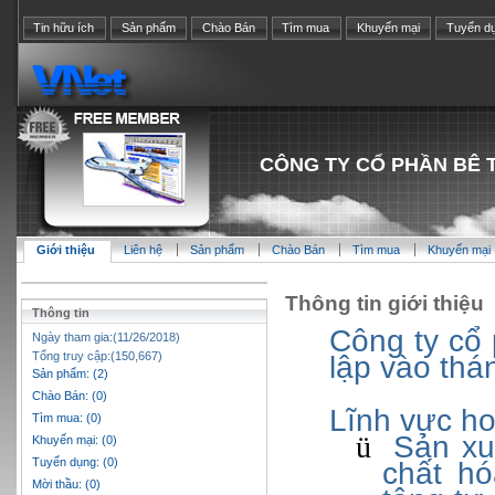
Tin hữu ích
Sản phẩm
Chào Bán
Tìm mua
Khuyến mại
Tuyển d
CÔNG TY CỔ PHẦN BÊ 
Giới thiệu
Liên hệ
Sản phẩm
Chào Bán
Tìm mua
Khuyến mại
Thông tin giới thiệu
Thông tin
Công ty cổ
Ngày tham gia:(11/26/2018)
Tổng truy cập:(150,667)
lập vào thá
Sản phẩm: (2)
Chào Bán: (0)
Lĩnh vực ho
Tìm mua: (0)
Sản xu
ü
Khuyến mại: (0)
Tuyển dụng: (0)
chất hó
Mời thầu: (0)