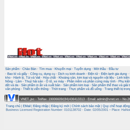
Sản phẩm
-
Chào Bán
-
Tìm mua
-
Khuyến mại
-
Tuyển dụng
-
Mời thầu
-
Đầu tư
-
Bao bì và giấy
-
Công cụ, dụng cụ
-
Dịch vụ kinh doanh
-
Điện tử - Điện lạnh gia dụng
-
kho
-
Hành lý, Túi và Vali
-
Hóa chất
-
Khoáng sản, kim loại và nguyên vật liệu
-
Linh kiện
Nông - Lâm - Thuỷ hải sản
-
Ô tô, xe máy
-
Phần mềm và phần cứng máy tính
-
Phụ kiện
dệt và da
-
Sản phẩm in ấn và xuất bản
-
Sản phẩm kim loại
-
Sản phẩm thể thao và giải t
văn phòng
-
Thiết bị viễn thông
-
Thời trang
-
Thực phẩm và đồ uống
-
Trang thiết bị tro
VNET.,jsc - Tel/fax: 19006609/(84)436413313 - Email: admin@vnet.vn – No.26-
Trang chủ
|
EMail
|
Đăng nhập
|
Đăng ký mới
|
Chính sách bảo mật
|
Quy chế hoạt động
Business Licensed Registration Number: 0101138702 - Date: 02/05/2001 – Place: HaNoi