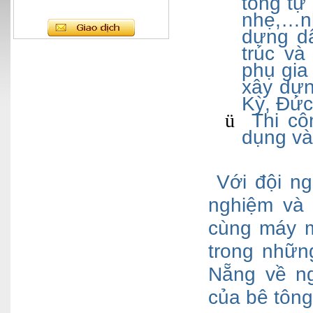
tông tự
nhẹ,…n
dựng dâ
trúc và
phụ gia
xây dựn
Kỳ, Đứ
Thi cô
ü
dụng và
Với đội ng
nghiệm và 
cùng máy m
trong nhữn
Nẵng về ng
của bê tông