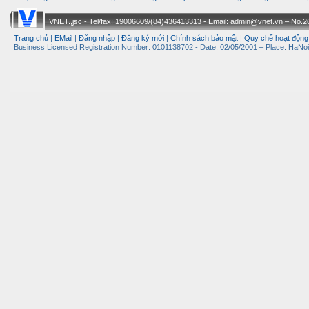
VNET.,jsc - Tel/fax: 19006609/(84)436413313 - Email: admin@vnet.vn – No.26-
Trang chủ
|
EMail
|
Đăng nhập
|
Đăng ký mới
|
Chính sách bảo mật
|
Quy chế hoạt động
Business Licensed Registration Number: 0101138702 - Date: 02/05/2001 – Place: HaNoi