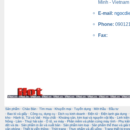
Minh - Vietnam
E-mail:
ngocdi
Phone:
09012
Fax:
Sản phẩm
-
Chào Bán
-
Tìm mua
-
Khuyến mại
-
Tuyển dụng
-
Mời thầu
-
Đầu tư
-
Bao bì và giấy
-
Công cụ, dụng cụ
-
Dịch vụ kinh doanh
-
Điện tử - Điện lạnh gia dụng
-
kho
-
Hành lý, Túi và Vali
-
Hóa chất
-
Khoáng sản, kim loại và nguyên vật liệu
-
Linh kiện
Nông - Lâm - Thuỷ hải sản
-
Ô tô, xe máy
-
Phần mềm và phần cứng máy tính
-
Phụ kiện
dệt và da
-
Sản phẩm in ấn và xuất bản
-
Sản phẩm kim loại
-
Sản phẩm thể thao và giải t
văn phòng
-
Thiết bị viễn thông
-
Thời trang
-
Thực phẩm và đồ uống
-
Trang thiết bị tro