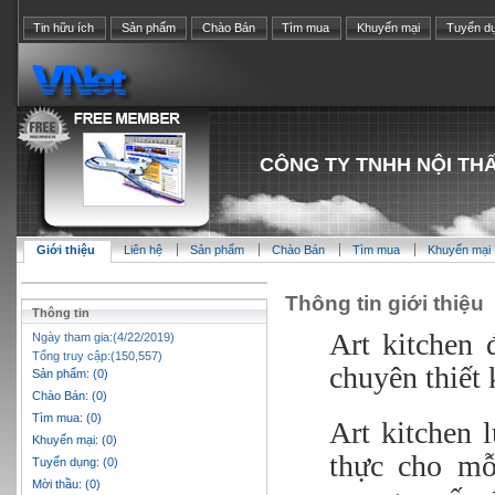
Tin hữu ích
Sản phẩm
Chào Bán
Tìm mua
Khuyến mại
Tuyển d
CÔNG TY TNHH NỘI TH
Giới thiệu
Liên hệ
Sản phẩm
Chào Bán
Tìm mua
Khuyến mại
Thông tin giới thiệu
Thông tin
Art kitchen 
Ngày tham gia:(4/22/2019)
Tổng truy cập:(150,557)
chuyên thiết 
Sản phẩm: (0)
Chào Bán: (0)
Tìm mua: (0)
Art kitchen 
Khuyến mại: (0)
thực cho mỗ
Tuyển dụng: (0)
Mời thầu: (0)