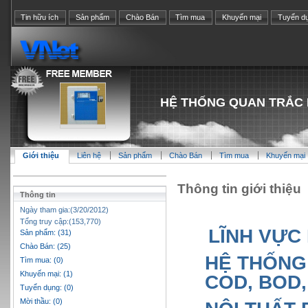
Tin hữu ích
Sản phẩm
Chào Bán
Tìm mua
Khuyến mại
Tuyển d
HỆ THỐNG QUAN TRẮC 
Giới thiệu
Liên hệ
Sản phẩm
Chào Bán
Tìm mua
Khuyến mại
Thông tin giới thiệu
Thông tin
Ngày tham gia:(3/20/2012)
Tổng truy cập:(153,770)
LĨNH VỰC
Sản phẩm: (31)
Chào Bán: (25)
HỆ THỐNG
Tìm mua: (0)
Khuyến mại: (1)
COD, BOD,
Tuyển dụng: (0)
Mời thầu: (0)