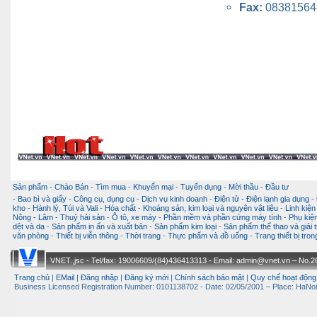
Fax:
08381564
Sản phẩm
-
Chào Bán
-
Tìm mua
-
Khuyến mại
-
Tuyển dụng
-
Mời thầu
-
Đầu tư
-
Bao bì và giấy
-
Công cụ, dụng cụ
-
Dịch vụ kinh doanh
-
Điện tử - Điện lạnh gia dụng
-
kho
-
Hành lý, Túi và Vali
-
Hóa chất
-
Khoáng sản, kim loại và nguyên vật liệu
-
Linh kiện
Nông - Lâm - Thuỷ hải sản
-
Ô tô, xe máy
-
Phần mềm và phần cứng máy tính
-
Phụ kiện
dệt và da
-
Sản phẩm in ấn và xuất bản
-
Sản phẩm kim loại
-
Sản phẩm thể thao và giải t
văn phòng
-
Thiết bị viễn thông
-
Thời trang
-
Thực phẩm và đồ uống
-
Trang thiết bị tro
VNET.,jsc - Tel/fax: 19006609/(84)436413313 - Email: admin@vnet.vn – No.26-
Trang chủ
|
EMail
|
Đăng nhập
|
Đăng ký mới
|
Chính sách bảo mật
|
Quy chế hoạt động
Business Licensed Registration Number: 0101138702 - Date: 02/05/2001 – Place: HaNoi