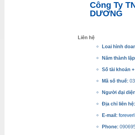
Công Ty T
DƯƠNG
Liên hệ
Loai hình doa
Năm thành lậ
Số tài khoản 
Mã số thuế:
03
Người đại diệ
Địa chỉ liên hệ
E-mail:
foreve
Phone:
09069