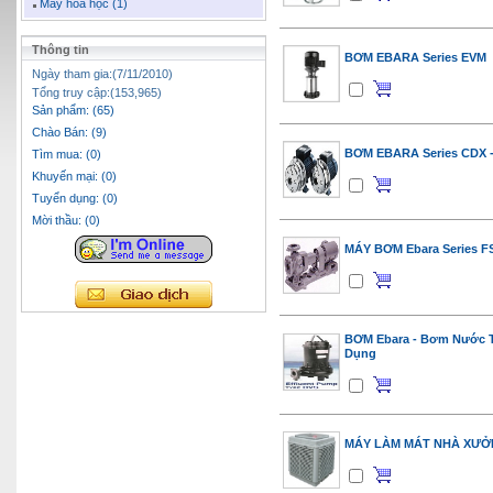
Máy hóa học (1)
Thông tin
BƠM EBARA Series EVM
Ngày tham gia:(7/11/2010)
Tổng truy cập:(153,965)
Sản phẩm: (65)
Chào Bán: (9)
BƠM EBARA Series CDX 
Tìm mua: (0)
Khuyến mại: (0)
Tuyển dụng: (0)
Mời thầu: (0)
MÁY BƠM Ebara Series F
BƠM Ebara - Bơm Nước 
Dụng
MÁY LÀM MÁT NHÀ XƯỞ