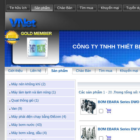
Tin hữu ích
Sản phẩm
Chào Bán
Tìm mua
Khuyến mại
Tuyển d
CÔNG TY TNHH THIẾT B
Giới thiệu
Liên hệ
Sản phẩm
Chào Bán
Tìm mua
Khuyến mại
Máy nén không khí (2)
Máy làm lạnh và làm nóng (1)
Các sản phẩm
1 - 20
.Trong tổng số: 
Quạt thông gió (1)
BƠM EBARA Series DWO
Van (9)
Máy phát điện chạy bằng Điêzen (4)
Máy bơm nước (43)
BƠM EBARA Series DW 
Máy bơm xăng, dầu (4)