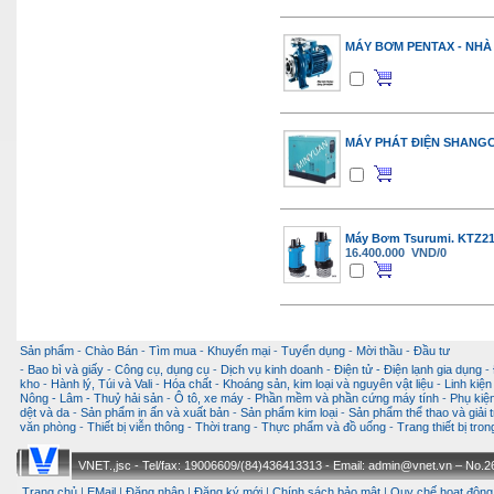
MÁY BƠM PENTAX - NHÀ
MÁY PHÁT ĐIỆN SHANGC
Máy Bơm Tsurumi. KTZ21
16.400.000 VND/0
Sản phẩm
-
Chào Bán
-
Tìm mua
-
Khuyến mại
-
Tuyển dụng
-
Mời thầu
-
Đầu tư
-
Bao bì và giấy
-
Công cụ, dụng cụ
-
Dịch vụ kinh doanh
-
Điện tử - Điện lạnh gia dụng
-
kho
-
Hành lý, Túi và Vali
-
Hóa chất
-
Khoáng sản, kim loại và nguyên vật liệu
-
Linh kiện
Nông - Lâm - Thuỷ hải sản
-
Ô tô, xe máy
-
Phần mềm và phần cứng máy tính
-
Phụ kiện
dệt và da
-
Sản phẩm in ấn và xuất bản
-
Sản phẩm kim loại
-
Sản phẩm thể thao và giải t
văn phòng
-
Thiết bị viễn thông
-
Thời trang
-
Thực phẩm và đồ uống
-
Trang thiết bị tro
VNET.,jsc - Tel/fax: 19006609/(84)436413313 - Email: admin@vnet.vn – No.26-
Trang chủ
|
EMail
|
Đăng nhập
|
Đăng ký mới
|
Chính sách bảo mật
|
Quy chế hoạt động