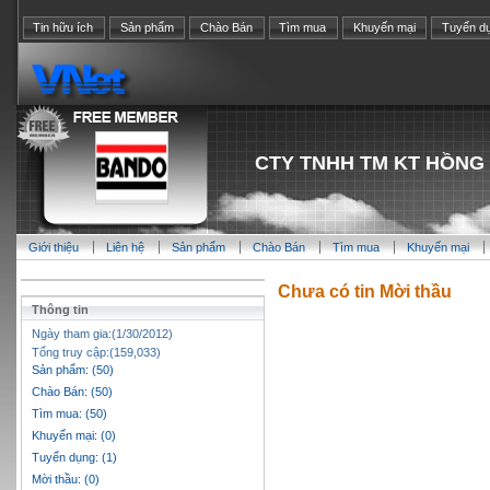
Tin hữu ích
Sản phẩm
Chào Bán
Tìm mua
Khuyến mại
Tuyển d
CTY TNHH TM KT HỒNG
Giới thiệu
Liên hệ
Sản phẩm
Chào Bán
Tìm mua
Khuyến mại
Chưa có tin Mời thầu
Thông tin
Ngày tham gia:(1/30/2012)
Tổng truy cập:(159,033)
Sản phẩm: (50)
Chào Bán: (50)
Tìm mua: (50)
Khuyến mại: (0)
Tuyển dụng: (1)
Mời thầu: (0)