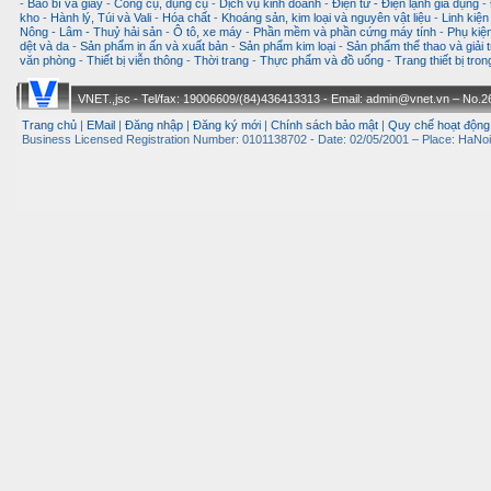
-
Bao bì và giấy
-
Công cụ, dụng cụ
-
Dịch vụ kinh doanh
-
Điện tử - Điện lạnh gia dụng
-
kho
-
Hành lý, Túi và Vali
-
Hóa chất
-
Khoáng sản, kim loại và nguyên vật liệu
-
Linh kiện
Nông - Lâm - Thuỷ hải sản
-
Ô tô, xe máy
-
Phần mềm và phần cứng máy tính
-
Phụ kiện
dệt và da
-
Sản phẩm in ấn và xuất bản
-
Sản phẩm kim loại
-
Sản phẩm thể thao và giải t
văn phòng
-
Thiết bị viễn thông
-
Thời trang
-
Thực phẩm và đồ uống
-
Trang thiết bị tro
VNET.,jsc - Tel/fax: 19006609/(84)436413313 - Email: admin@vnet.vn – No.26-
Trang chủ
|
EMail
|
Đăng nhập
|
Đăng ký mới
|
Chính sách bảo mật
|
Quy chế hoạt động
Business Licensed Registration Number: 0101138702 - Date: 02/05/2001 – Place: HaNoi