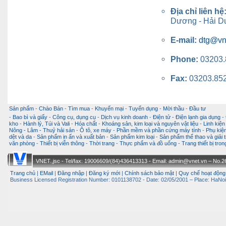
Địa chỉ liên hệ
Dương - Hải D
E-mail:
dtg@vn
Phone:
03203.
Fax:
03203.85
Sản phẩm
-
Chào Bán
-
Tìm mua
-
Khuyến mại
-
Tuyển dụng
-
Mời thầu
-
Đầu tư
-
Bao bì và giấy
-
Công cụ, dụng cụ
-
Dịch vụ kinh doanh
-
Điện tử - Điện lạnh gia dụng
-
kho
-
Hành lý, Túi và Vali
-
Hóa chất
-
Khoáng sản, kim loại và nguyên vật liệu
-
Linh kiện
Nông - Lâm - Thuỷ hải sản
-
Ô tô, xe máy
-
Phần mềm và phần cứng máy tính
-
Phụ kiện
dệt và da
-
Sản phẩm in ấn và xuất bản
-
Sản phẩm kim loại
-
Sản phẩm thể thao và giải t
văn phòng
-
Thiết bị viễn thông
-
Thời trang
-
Thực phẩm và đồ uống
-
Trang thiết bị tro
VNET.,jsc - Tel/fax: 19006609/(84)436413313 - Email: admin@vnet.vn – No.26-
Trang chủ
|
EMail
|
Đăng nhập
|
Đăng ký mới
|
Chính sách bảo mật
|
Quy chế hoạt động
Business Licensed Registration Number: 0101138702 - Date: 02/05/2001 – Place: HaNoi