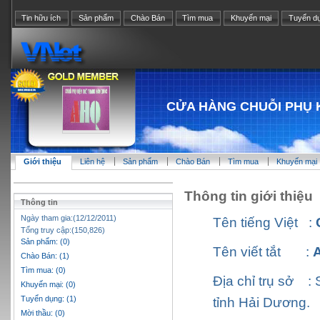
Tin hữu ích
Sản phẩm
Chào Bán
Tìm mua
Khuyến mại
Tuyển d
CỬA HÀNG CHUỖI PHỤ 
Giới thiệu
Liên hệ
Sản phẩm
Chào Bán
Tìm mua
Khuyến mại
Thông tin giới thiệu
Thông tin
Ngày tham gia:(12/12/2011)
Tên tiếng Việt
:
Tổng truy cập:(150,826)
Sản phẩm: (0)
Tên viết tắt
:
Chào Bán: (1)
Tìm mua: (0)
Địa chỉ trụ sở
:
Khuyến mại: (0)
Tuyển dụng: (1)
tỉnh Hải Dương.
Mời thầu: (0)