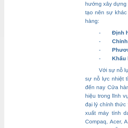
hướng xây dựng v
tạo nên sự khác
hàng:
-
Định 
-
Chính
-
Phươ
-
Khẩu 
Với sự nỗ l
sự nỗ lực nhiệt 
đến nay
Cửa hà
hiệu trong lĩnh 
đại lý chính thứ
xuất máy tính da
Compaq, Acer, As