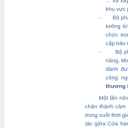
… và xây
khu vực 
-
Bộ ph
tưởng từ
chức tro
cấp bảo t
-
Bộ p
năng, li
dành đư
công ng
thương 
Một lần n
chân thành cảm 
trong suốt thời g
tác giữa
Cửa hà