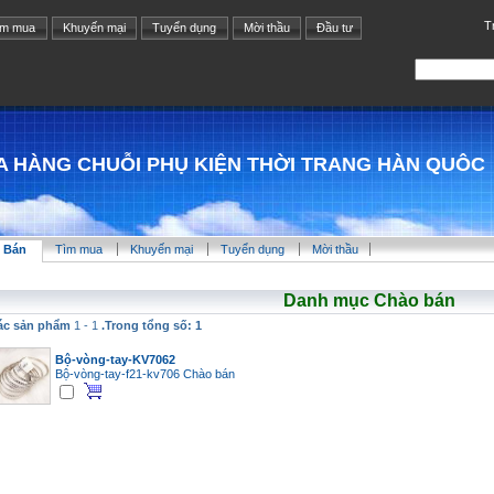
T
ìm mua
Khuyến mại
Tuyển dụng
Mời thầu
Đầu tư
 HÀNG CHUỖI PHỤ KIỆN THỜI TRANG HÀN QUÔC
 Bán
Tìm mua
Khuyến mại
Tuyển dụng
Mời thầu
Danh mục Chào bán
ác sản phẩm
1 - 1
.Trong tổng số: 1
Bộ-vòng-tay-KV7062
Bộ-vòng-tay-f21-kv706
Chào bán