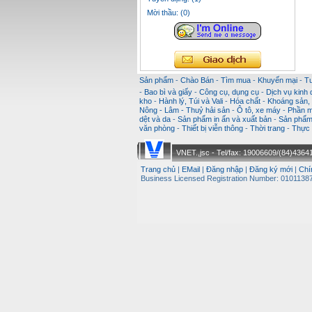
Mời thầu: (0)
Sản phẩm
-
Chào Bán
-
Tìm mua
-
Khuyến mại
-
T
-
Bao bì và giấy
-
Công cụ, dụng cụ
-
Dịch vụ kinh
kho
-
Hành lý, Túi và Vali
-
Hóa chất
-
Khoáng sản, k
Nông - Lâm - Thuỷ hải sản
-
Ô tô, xe máy
-
Phần m
dệt và da
-
Sản phẩm in ấn và xuất bản
-
Sản phẩm 
văn phòng
-
Thiết bị viễn thông
-
Thời trang
-
Thực 
VNET.,jsc - Tel/fax: 19006609/(84)43641
Trang chủ
|
EMail
|
Đăng nhập
|
Đăng ký mới
|
Chí
Business Licensed Registration Number: 01011387