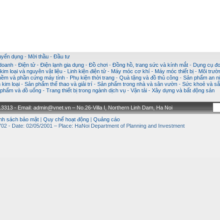
uyển dụng
-
Mời thầu
-
Đầu tư
 doanh
-
Điện tử - Điện lạnh gia dụng
-
Đồ chơi
-
Đồng hồ, trang sức và kính mắt
-
Dụng cụ đo
im loại và nguyên vật liệu
-
Linh kiện điện tử
-
Máy móc cơ khí
-
Máy móc thiết bị
-
Môi trườ
ềm và phần cứng máy tính
-
Phụ kiện thời trang
-
Quà tặng và đồ thủ công
-
Sản phẩm an ni
kim loại
-
Sản phẩm thể thao và giải trí
-
Sản phẩm trong nhà và sân vườn
-
Sức khoẻ và sắ
phẩm và đồ uống
-
Trang thiết bị trong ngành dịch vụ
-
Vận tải
-
Xây dựng và bất động sản
3313 - Email: admin@vnet.vn – No.26-Villa I, Northern Linh Dam, Ha Noi
nh sách bảo mật
|
Quy chế hoạt động
|
Quảng cáo
02 - Date: 02/05/2001 – Place: HaNoi Department of Planning and Investment