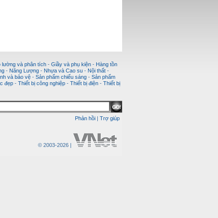
 lường và phân tích
-
Giầy và phụ kiện
-
Hàng tồn
ng
-
Năng Lượng
-
Nhựa và Cao su
-
Nội thất
-
nh và bảo vệ
-
Sản phẩm chiếu sáng
-
Sản phẩm
c đẹp
-
Thiết bị công nghiệp
-
Thiết bị điện
-
Thiết bị
Phản hồi
|
Trợ giúp
© 2003-2026 |