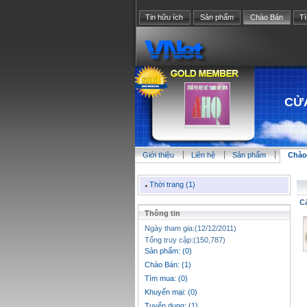
Tin hữu ích
Sản phẩm
Chào Bán
T
CỬA
Giới thiệu
Liên hệ
Sản phẩm
Chào
Thời trang (1)
C
Thông tin
Ngày tham gia:(12/12/2011)
Tổng truy cập:(150,787)
Sản phẩm: (0)
Chào Bán: (1)
Tìm mua: (0)
Khuyến mại: (0)
Tuyển dụng: (1)