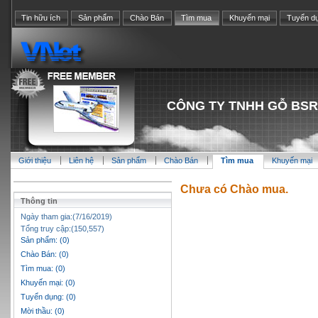
Tin hữu ích
Sản phẩm
Chào Bán
Tìm mua
Khuyến mại
Tuyển d
CÔNG TY TNHH GỖ BSR
Giới thiệu
Liên hệ
Sản phẩm
Chào Bán
Tìm mua
Khuyến mại
Chưa có Chào mua.
Thông tin
Ngày tham gia:(7/16/2019)
Tổng truy cập:(150,557)
Sản phẩm: (0)
Chào Bán: (0)
Tìm mua: (0)
Khuyến mại: (0)
Tuyển dụng: (0)
Mời thầu: (0)