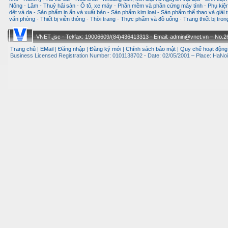
Nông - Lâm - Thuỷ hải sản
-
Ô tô, xe máy
-
Phần mềm và phần cứng máy tính
-
Phụ kiện
dệt và da
-
Sản phẩm in ấn và xuất bản
-
Sản phẩm kim loại
-
Sản phẩm thể thao và giải t
văn phòng
-
Thiết bị viễn thông
-
Thời trang
-
Thực phẩm và đồ uống
-
Trang thiết bị tro
VNET.,jsc - Tel/fax: 19006609/(84)436413313 - Email: admin@vnet.vn – No.26-
Trang chủ
|
EMail
|
Đăng nhập
|
Đăng ký mới
|
Chính sách bảo mật
|
Quy chế hoạt động
Business Licensed Registration Number: 0101138702 - Date: 02/05/2001 – Place: HaNoi