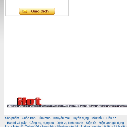
Sản phẩm
-
Chào Bán
-
Tìm mua
-
Khuyến mại
-
Tuyển dụng
-
Mời thầu
-
Đầu tư
-
Bao bì và giấy
-
Công cụ, dụng cụ
-
Dịch vụ kinh doanh
-
Điện tử - Điện lạnh gia dụng
-
kho
-
Hành lý, Túi và Vali
-
Hóa chất
-
Khoáng sản, kim loại và nguyên vật liệu
-
Linh kiện