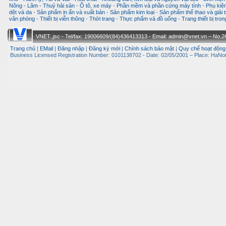
Nông - Lâm - Thuỷ hải sản
-
Ô tô, xe máy
-
Phần mềm và phần cứng máy tính
-
Phụ kiện
dệt và da
-
Sản phẩm in ấn và xuất bản
-
Sản phẩm kim loại
-
Sản phẩm thể thao và giải t
văn phòng
-
Thiết bị viễn thông
-
Thời trang
-
Thực phẩm và đồ uống
-
Trang thiết bị tro
VNET.,jsc - Tel/fax: 19006609/(84)436413313 - Email: admin@vnet.vn – No.26-
Trang chủ
|
EMail
|
Đăng nhập
|
Đăng ký mới
|
Chính sách bảo mật
|
Quy chế hoạt động
Business Licensed Registration Number: 0101138702 - Date: 02/05/2001 – Place: HaNoi