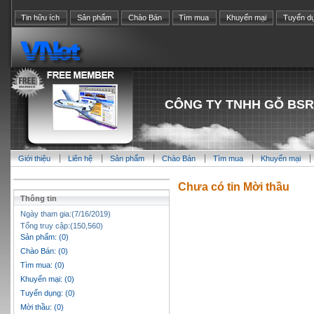
Tin hữu ích
Sản phẩm
Chào Bán
Tìm mua
Khuyến mại
Tuyển d
CÔNG TY TNHH GỖ BSR
Giới thiệu
Liên hệ
Sản phẩm
Chào Bán
Tìm mua
Khuyến mại
Chưa có tin Mời thầu
Thông tin
Ngày tham gia:(7/16/2019)
Tổng truy cập:(150,560)
Sản phẩm: (0)
Chào Bán: (0)
Tìm mua: (0)
Khuyến mại: (0)
Tuyển dụng: (0)
Mời thầu: (0)