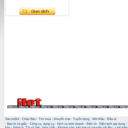
Sản phẩm
-
Chào Bán
-
Tìm mua
-
Khuyến mại
-
Tuyển dụng
-
Mời thầu
-
Đầu tư
-
Bao bì và giấy
-
Công cụ, dụng cụ
-
Dịch vụ kinh doanh
-
Điện tử - Điện lạnh gia dụng
-
kho
-
Hành lý, Túi và Vali
-
Hóa chất
-
Khoáng sản, kim loại và nguyên vật liệu
-
Linh kiện