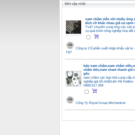
Mới cập nhật
nam châm viên với nhiều ứng 
kích cỡ khác nhau giá cả cạnh 
TvàT chuyên cung ứng các sản 
vụ quá trình công nghiệp hóa đất
Công ty Cổ phần xuất nhập khẩu vật tư
T&T
bán nam châm,nam châm viên,
châm dẻo,nam cham thanh giá t
gốc
nam châm các loại nhà cung cấp 
nghiệp giá tốt nhất!Liên Hệ Hotline:
0989.617.369
Công Ty Royal Group Mechanical