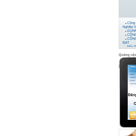
Công 
Nghiệp V
GUNN
CÔNG
CÔNG
ĐẠT
Máy 
Công 
CTY 
Quảng cá
CÔNG
PHÁT
CÔNG
Công 
Công 
Công 
công t
CÔNG
Công
Công 
Công 
Công 
CÔNG
Công 