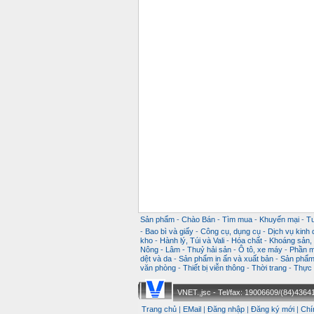
Sản phẩm
-
Chào Bán
-
Tìm mua
-
Khuyến mại
-
T
-
Bao bì và giấy
-
Công cụ, dụng cụ
-
Dịch vụ kinh
kho
-
Hành lý, Túi và Vali
-
Hóa chất
-
Khoáng sản, k
Nông - Lâm - Thuỷ hải sản
-
Ô tô, xe máy
-
Phần m
dệt và da
-
Sản phẩm in ấn và xuất bản
-
Sản phẩm 
văn phòng
-
Thiết bị viễn thông
-
Thời trang
-
Thực 
VNET.,jsc - Tel/fax: 19006609/(84)43641
Trang chủ
|
EMail
|
Đăng nhập
|
Đăng ký mới
|
Chí