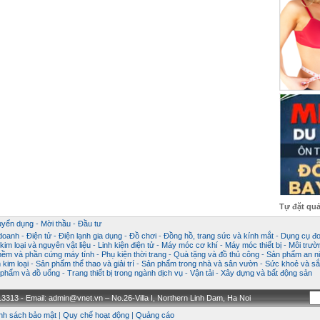
Tự đặt qu
uyển dụng
-
Mời thầu
-
Đầu tư
 doanh
-
Điện tử - Điện lạnh gia dụng
-
Đồ chơi
-
Đồng hồ, trang sức và kính mắt
-
Dụng cụ đo
im loại và nguyên vật liệu
-
Linh kiện điện tử
-
Máy móc cơ khí
-
Máy móc thiết bị
-
Môi trườ
ềm và phần cứng máy tính
-
Phụ kiện thời trang
-
Quà tặng và đồ thủ công
-
Sản phẩm an ni
kim loại
-
Sản phẩm thể thao và giải trí
-
Sản phẩm trong nhà và sân vườn
-
Sức khoẻ và sắ
phẩm và đồ uống
-
Trang thiết bị trong ngành dịch vụ
-
Vận tải
-
Xây dựng và bất động sản
3313 - Email: admin@vnet.vn – No.26-Villa I, Northern Linh Dam, Ha Noi
nh sách bảo mật
|
Quy chế hoạt động
|
Quảng cáo