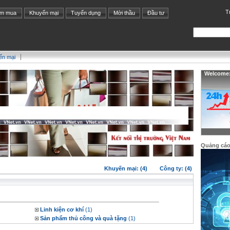
T
ìm mua
Khuyến mại
Tuyển dụng
Mời thầu
Đầu tư
ến mại
Welcome: 
Quảng cá
Khuyến mại: (4)
Công ty: (4)
Linh kiện cơ khí
(1)
Sản phẩm thủ công và quà tặng
(1)