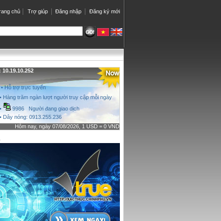
rang chủ
Trợ giúp
Đăng nhập
Đăng ký mới
10.19.10.252
• Hỗ trợ trực tuyến
• Hàng trăm ngàn lượt người truy cập mỗi ngày
•
9986 Người đang giao dịch
• Dây nóng: 0913.255.236
Hôm nay, ngày 07/08/2026, 1 USD = 0 VND
o