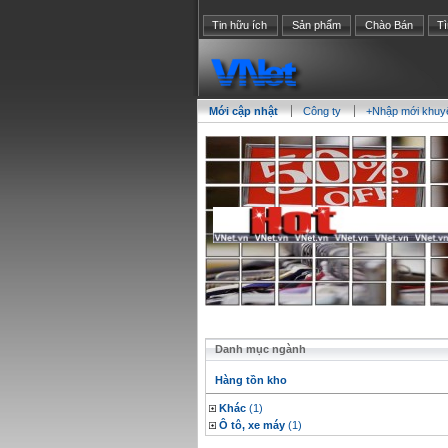
Tin hữu ích
Sản phẩm
Chào Bán
T
Mới cập nhật
Công ty
+Nhập mới khuy
Danh mục ngành
Hàng tồn kho
Khác
(1)
Ô tô, xe máy
(1)