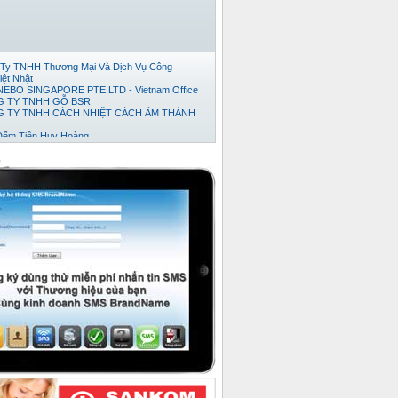
Ty TNHH Thương Mại Và Dịch Vụ Công
iệt Nhật
EBO SINGAPORE PTE.LTD - Vietnam Office
 TY TNHH GỖ BSR
 TY TNHH CÁCH NHIỆT CÁCH ÂM THÀNH
Đếm Tiền Huy Hoàng
ty cổ phần thương mại và phát triển thép Việt
TNHH TM-DV XUẤT NHẬP KHẨU TRÍ VIỆT.
o
 TY TNHH KỸ THUẬT TỰ ĐỘNG HƯNG
 TY TNHH NỘI THẤT ĐỒNG GIA PHÁT
ty TNHH Xuất Nhập Khẩu TH Tân Viễn Đông
Ty TNHH Pusico Việt Nam
Ty Cổ Phần Công Nghệ Intersys Toàn Cầu
y tnhh thương mai dịch vụ kỷ thuật thái anh tài
 TY TNHH XNK TMDV NGÔI SAO VIỆT
 Ty TNHH Khoa Học Xanh
ty TNHH XNK Quỳnh Thiên Phát
ty Cổ phần Kỹ thuật Ý Tưởng
Ty TNHH Phát Triển Dự Án Song Nam
 TY CỔ PHẦN BÊ TÔNG NHẸ ĐÀ NẴNG
ty Cổ Phần Bình Vinh