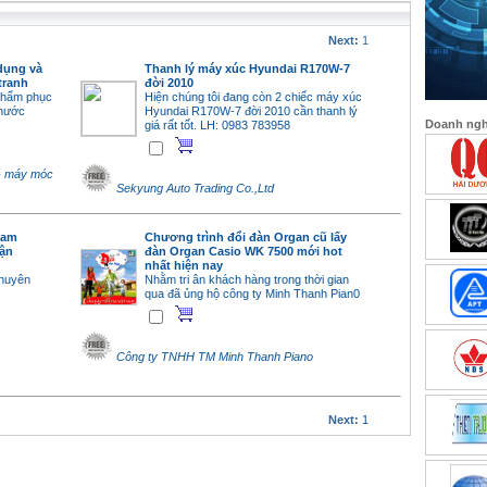
Next:
1
dụng và
Thanh lý máy xúc Hyundai R170W-7
tranh
đời 2010
phẩm phục
Hiện chúng tôi đang còn 2 chiếc máy xúc
 nước
Hyundai R170W-7 đời 2010 cần thanh lý
Doanh nghi
giá rất tốt. LH: 0983 783958
 - máy móc
Sekyung Auto Trading Co.,Ltd
nam
Chương trình đổi đàn Organ cũ lấy
ận
đàn Organ Casio WK 7500 mới hot
nhất hiện nay
chuyên
Nhằm tri ân khách hàng trong thời gian
qua đã ủng hộ công ty Minh Thanh Pian0
Công ty TNHH TM Minh Thanh Piano
Next:
1