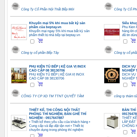
Công Ty Cổ Phần Nội Thất Bếp Mới
Công Ty Cổ Ph
Khuyến mại 5% khi mua bất kỳ sản
Siêu khu
phẩm của beptay.vn
Phu Kien 
Khuyến mại ngay 5% khi mua bất kỳ sản
hàng lời c
phẩm thiết bị nhà bếp tại beptay.vn
đã tin dù
Công ty cổ phần Bếp Tây
Công ty cổ ph
PHỤ KIỆN TỦ BẾP | KỆ GIA VỊ INOX
DỊCH VỤ
CAO CẤP 08 38130706
NGHIỆP T
PHỤ KIỆN TỦ BẾP | KỆ GIA VỊ INOX
DỊCH VỤ
CAO CẤP 08 38130706
NGHIỆP T
CÔNG TY CP XD TM TTNT QUYẾT TÂM
công ty thám t
THIẾT KẾ, THI CÔNG NỘI THẤT
BÀN THÍ
PHÒNG THÍ NGHIỆM, BÀN GHẾ THÍ
09176478
NGHIỆM - 0917647887
THIẾT K
• Thiết kế theo yêu cầu của khách hàng •
LẮP ĐẶT
Cung cấp và lắp đặt tận nơi • Thiết bị
CHỐNG 
chuyên dụng trong phòng thí nghiệm