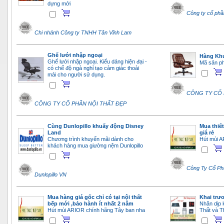
dựng mới
Công ty cổ phầ
Chi nhánh Công ty TNHH Tân Vĩnh Lam
Ghế lưới nhập ngoại
Hàng Khu
Ghế lưới nhập ngoại. Kiểu dáng hiện đại -
Mã sản p
có chế độ ngả nghỉ tạo cảm giác thoải
mái cho người sử dụng.
CÔNG TY CỔ 
CÔNG TY CỔ PHẦN NỘI THẤT ĐẸP
Cùng Dunlopillo khuấy động Disney
Mua thiế
Land
giá rẻ
Chương trình khuyến mãi dành cho
Hút mùi A
khách hàng mua giường nệm Dunlopillo
Công Ty Cổ Ph
Dunlopillo VN
Mua hàng giá gốc chỉ có tại nội thất
Khai trư
bếp mới ,bảo hành ít nhất 2 năm
Nhân dịp 
Hút mùi ARIOR chính hãng Tây ban nha
Thất và T