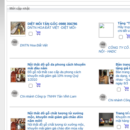
Mới cập nhật
Tặng "T
DIỆT MỐI TẬN GỐC-0988 356786
Hãy truy
DNTN HOA ĐẤT VIỆT -DIỆT MỐI-
chi tiết
DNTN Hoa Đất Việt
CÔNG TY CỔ 
NỘI - HADC
Nội thất đồ gỗ đa phong cách khuyến
Bàn tran
mãi đầu năm
tặng giá 
Đồ gỗ nội thất cao cấp đa phong cách
Bàn trang 
khuyến mãi giảm giá 10% trong Quý
đa dạng, t
1/2010
nhau - Quà
ngày 8/3
Chi nhánh Công ty TNHH Tân Vĩnh Lam
Chi nhánh Côn
Nội thất đồ gỗ chất lượng từ xưởng
Trang trí 
mộc, khuyến mãi giảm giá chào đón
Khuyến mạ
năm mới!
mặt hàng t
Nội thất đồ gỗ chất lượng từ xưởng mộc,
khuyến mãi giảm giá chào đón mùa xây