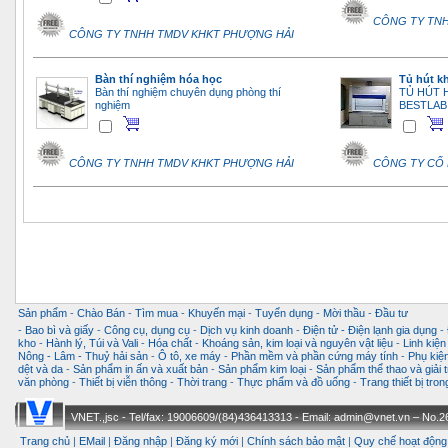
CÔNG TY TNH
CÔNG TY TNHH TMDV KHKT PHƯỢNG HẢI
Bàn thí nghiệm hóa học
Tủ hút kh
Bàn thí nghiệm chuyên dụng phòng thí
TỦ HÚT 
nghiệm
BESTLAB
CÔNG TY TNHH TMDV KHKT PHƯỢNG HẢI
CÔNG TY CỔ 
Sản phẩm
-
Chào Bán
-
Tìm mua
-
Khuyến mại
-
Tuyển dụng
-
Mời thầu
-
Đầu tư
-
Bao bì và giấy
-
Công cụ, dụng cụ
-
Dịch vụ kinh doanh
-
Điện tử - Điện lạnh gia dụng
-
kho
-
Hành lý, Túi và Vali
-
Hóa chất
-
Khoáng sản, kim loại và nguyên vật liệu
-
Linh kiện
Nông - Lâm - Thuỷ hải sản
-
Ô tô, xe máy
-
Phần mềm và phần cứng máy tính
-
Phụ kiện
dệt và da
-
Sản phẩm in ấn và xuất bản
-
Sản phẩm kim loại
-
Sản phẩm thể thao và giải t
văn phòng
-
Thiết bị viễn thông
-
Thời trang
-
Thực phẩm và đồ uống
-
Trang thiết bị tro
VNET.,jsc - Tel/fax: 19006609/(84)436413313 - Email: admin@vnet.vn – No.26-
Trang chủ
|
EMail
|
Đăng nhập
|
Đăng ký mới
|
Chính sách bảo mật
|
Quy chế hoạt động