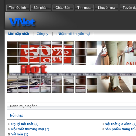
Tin hữu ích
Sản phẩm
Chào Bán
Tìm mua
Khuyến mại
Tuyển d
Mới cập nhật
Công ty
+Nhập mới khuyến mại
Danh mục ngành
Nội thất
Đại lý nội thất
(4)
Nội thất gia đình
(7
Nội thất thương mại
(7)
Sản phẩm trang trí
Vật liệu
(1)