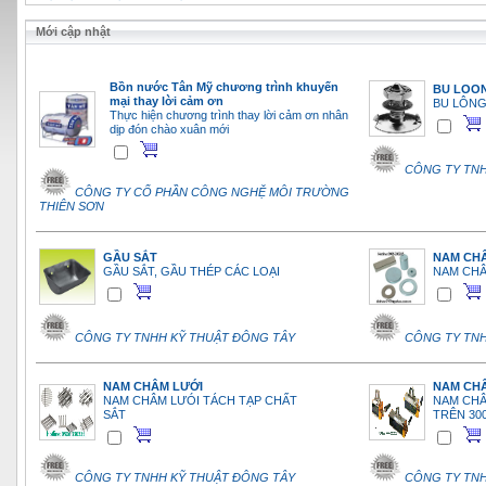
Mới cập nhật
Bồn nước Tân Mỹ chương trình khuyến
BU LOO
mại thay lời cảm ơn
BU LÔNG
Thực hiện chương trình thay lời cảm ơn nhân
dịp đón chào xuân mới
CÔNG TY TNH
CÔNG TY CỔ PHẦN CÔNG NGHỆ MÔI TRƯỜNG
THIÊN SƠN
GẦU SẮT
NAM CHÂ
GẦU SẮT, GẦU THÉP CÁC LOẠI
NAM CHÂ
CÔNG TY TNHH KỸ THUẬT ĐÔNG TÂY
CÔNG TY TNH
NAM CHÂM LƯỚI
NAM CH
NAM CHÂM LƯÓI TÁCH TẠP CHẤT
NAM CHÂ
SẮT
TRÊN 30
CÔNG TY TNHH KỸ THUẬT ĐÔNG TÂY
CÔNG TY TNH