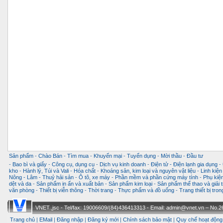
Sản phẩm
-
Chào Bán
-
Tìm mua
-
Khuyến mại
-
Tuyển dụng
-
Mời thầu
-
Đầu tư
-
Bao bì và giấy
-
Công cụ, dụng cụ
-
Dịch vụ kinh doanh
-
Điện tử - Điện lạnh gia dụng
-
kho
-
Hành lý, Túi và Vali
-
Hóa chất
-
Khoáng sản, kim loại và nguyên vật liệu
-
Linh kiện
Nông - Lâm - Thuỷ hải sản
-
Ô tô, xe máy
-
Phần mềm và phần cứng máy tính
-
Phụ kiện
dệt và da
-
Sản phẩm in ấn và xuất bản
-
Sản phẩm kim loại
-
Sản phẩm thể thao và giải t
văn phòng
-
Thiết bị viễn thông
-
Thời trang
-
Thực phẩm và đồ uống
-
Trang thiết bị tro
VNET.,jsc - Tel/fax: 19006609/(84)436413313 - Email: admin@vnet.vn – No.26-
Trang chủ
|
EMail
|
Đăng nhập
|
Đăng ký mới
|
Chính sách bảo mật
|
Quy chế hoạt động