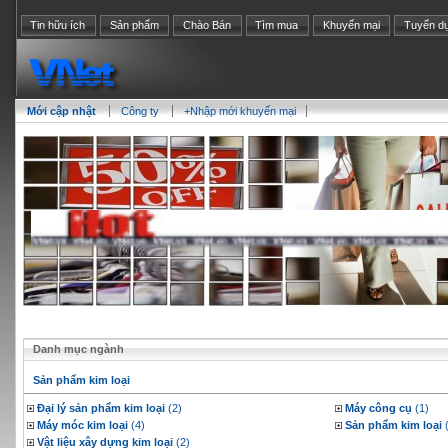
Tin hữu ích
Sản phẩm
Chào Bán
Tìm mua
Khuyến mại
Tuyển d
Mới cập nhật
Công ty
+Nhập mới khuyến mại
Danh mục ngành
Sản phẩm kim loại
Đại lý sản phẩm kim loại
(2)
Máy công cụ
(1)
Máy móc kim loại
(4)
Sản phẩm kim loại
(
Vật liệu xây dựng kim loại
(2)