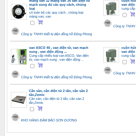
màng van 32 màng van 34 Van điện từ
cuộn hút
mạch xung đủ các quy cách, chủng
van điện
loại
cung cấp t
có toàn bộ các quy cách , chủng loại
màng van, van
Công ty TNHH t
Công ty TNHH thiết bị điện đồng hồ Đông Phong
van ASCO 40 , van điện từ, van mạch
cuộn hút
xung , van điện động ...
van điện
Cung cấp nhiều loại van ASCO, Van điện
cung cấp t
từ, van mạch xung , van điện động ...
Công ty TNHH t
Công ty TNHH thiết bị điện đồng hồ Đông Phong
Cân sàn, cân điện tử 2 tấn, cân sàn 2
tấn,Zemic
Cân sàn, cân điện tử 2 tấn, cân sàn 2
tấn,Zemic
KHO HÀNG ĐẢM BẢO SƠN DƯƠNG