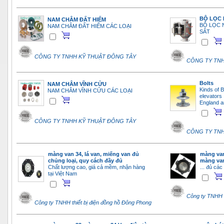
BỘ LỌC
NAM CHÂM ĐẤT HIẾM
BỘ LỌC 
NAM CHÂM ĐẤT HIẾM CÁC LOẠI
SẮT
CÔNG TY TNHH KỸ THUẬT ĐÔNG TÂY
CÔNG TY TNH
Bolts
NAM CHÂM VĨNH CỬU
Kinds of B
NAM CHÂM VĨNH CỬU CÁC LOẠI
elevators 
England a
CÔNG TY TNHH KỸ THUẬT ĐÔNG TÂY
CÔNG TY TNH
màng van 34, lá van, miếng van đủ
màng van
chủng loại, quy cách đầy đủ
màng van
Chất lượng cao, giá cả mềm, nhận hàng
... đủ các
tại Việt Nam
Công ty TNHH t
Công ty TNHH thiết bị điện đồng hồ Đông Phong