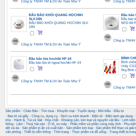
Công ty TNHH TM & DV An Toàn Như Ý
Công ty TNHH 
ĐẦU BÁO KHÓI QUANG HOCHIKI
Đầu báo 
SLV-24N
Đầu báo l
ĐẦU BÁO KHÓI QUANG HOCHIKI SLV-
NFD-68-
24N
Công ty TNHH 
Công ty TNHH TM & DV An Toàn Như Ý
BÌNH CH
Đầu báo lửa hochiki HF-24
Bình chữ
Đầu báo lửa tử ngọai hochiki HF-24
cháy CO2
5kg Bình
Công ty TNHH TM & DV An Toàn Như Ý
Công ty TNHH 
Sản phẩm
-
Chào Bán
-
Tìm mua
-
Khuyến mại
-
Tuyển dụng
-
Mời thầu
-
Đầu tư
-
Bao bì và giấy
-
Công cụ, dụng cụ
-
Dịch vụ kinh doanh
-
Điện tử - Điện lạnh gia dụng
-
kho
-
Hành lý, Túi và Vali
-
Hóa chất
-
Khoáng sản, kim loại và nguyên vật liệu
-
Linh kiện
Nông - Lâm - Thuỷ hải sản
-
Ô tô, xe máy
-
Phần mềm và phần cứng máy tính
-
Phụ kiện
dệt và da
-
Sản phẩm in ấn và xuất bản
-
Sản phẩm kim loại
-
Sản phẩm thể thao và giải t
văn phòng
-
Thiết bị viễn thông
-
Thời trang
-
Thực phẩm và đồ uống
-
Trang thiết bị tro