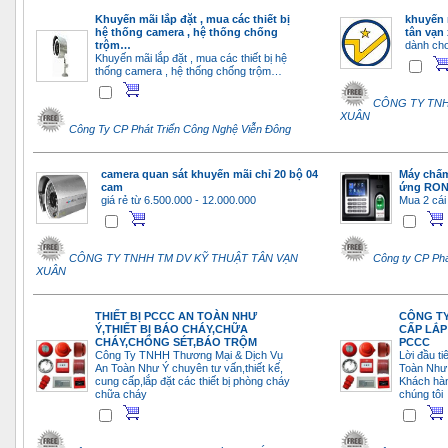
Khuyến mãi lắp đặt , mua các thiết bị
khuyến 
hệ thống camera , hệ thống chống
tân vạn
trộm…
dành cho
Khuyến mãi lắp đặt , mua các thiết bị hệ
thống camera , hệ thống chống trộm…
CÔNG TY TNH
XUÂN
Công Ty CP Phát Triển Công Nghệ Viễn Đông
camera quan sát khuyến mãi chỉ 20 bộ 04
Máy chấm
cam
ứng RON
giá rẻ từ 6.500.000 - 12.000.000
Mua 2 cái 
CÔNG TY TNHH TM DV KỸ THUẬT TÂN VẠN
Công ty CP Phá
XUÂN
THIẾT BỊ PCCC AN TOÀN NHƯ
CÔNG TY
Ý,THIẾT BỊ BÁO CHÁY,CHỮA
CẤP LẮP
CHÁY,CHỐNG SÉT,BÁO TRỘM
PCCC
Công Ty TNHH Thương Mại & Dịch Vụ
Lời đầu t
An Toàn Như Ý chuyên tư vấn,thiết kế,
Toàn Như 
cung cấp,lắp đặt các thiết bị phòng cháy
Khách hàn
chữa cháy
chúng tôi