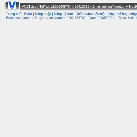
VNET.,jsc - Tel/fax: 19006609/(84)436413313 - Email: admin@vnet.vn – No.26-
Trang chủ
|
EMail
|
Đăng nhập
|
Đăng ký mới
|
Chính sách bảo mật
|
Quy chế hoạt động
Business Licensed Registration Number: 0101138702 - Date: 02/05/2001 – Place: HaNoi