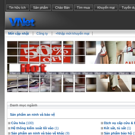
Tin hữu ích
Sản phẩm
Chào Bán
Tìm mua
Khuyến mại
Tuyển d
Mới cập nhật
Công ty
+Nhập mới khuyến mại
Danh mục ngành
Sản phẩm an ninh và bảo vệ
Cứu hỏa
(100)
Dịch vụ cấp cứu & 
Hệ thống kiểm soát lối vào
(1)
Két sắt, tủ sắt
(1)
Sản phẩm an ninh và bảo vệ khác
(9)
Sản phẩm bảo hộ
(