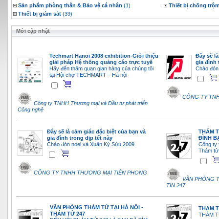
Sản phẩm phòng thân & Bảo vệ cá nhân
(1)
Thiết bị chống trộ
Thiết bị giám sát
(39)
Mới cập nhật
Techmart Hanoi 2008 exhibition-Giới thiệu
Đây sẽ là
giải pháp Hệ thống quảng cáo trực tuyế
gia đình 
Hãy đến thăm quan gian hàng của chúng tôi
Chào đón
tại Hội chợ TECHMART – Hà nội
CÔNG TY TN
Công ty TNHH Thương mại và Đầu tư phát triển
Công nghệ
Đây sẽ là cảm giác đặc biệt của bạn và
THÁM T
gia đình trong dịp tết này
ĐÌNH B
Chào đón noel và Xuân Kỷ Sửu 2009
Công ty 
Thám tử 
CÔNG TY TNHH THƯƠNG MẠI TIÊN PHONG
VĂN PHÒNG T
TIN 247
VĂN PHÒNG THÁM TỬ TẠI HÀ NỘI -
THAM T
THÁM TỬ 247
THÁM T