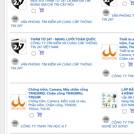
ĐẾN VỚI THÁM TỬ 247 LÀ BẠN ĐÃ TÌM
ĐÚNG ĐỊA CHỈ TIN CẬY RỒI
VĂN PHÒNG T
TIN 247
VĂN PHÒNG TÌM KIẾM VÀ CUNG CẤP THÔNG
TIN 247
THÁM TỬ 247 - MẠNG LƯỚI TOÀN QUỐC
Thiết bị
CÔNG TY TÌM KIẾM VÀ CUNG CẤP THÔNG
trộm, Ca
TIN 247 VIỆT NAM
mềm, Th
Thiết bị a
Camera, K
Chấm côn
VĂN PHÒNG TÌM KIẾM VÀ CUNG CẤP THÔNG
TIN 247
CÔNG TY TNH
Chống trộm, Camera, Máy chấm công
LẮP ĐẶ
TR4030RD, Chấm công TR4030RU,
4 KÊNH
TR510R
Lắp đặt 
Chống trộm, Camera, Kiểm soát ra vào,
hàng hãy
Phần mềm, Chấm công, TR4030,
619 908
TR510, Thẻ ID
CÔNG TY TNH
CÔNG TY TNHH TIN HỌC A.T
NGHỆ SỐ SOHO