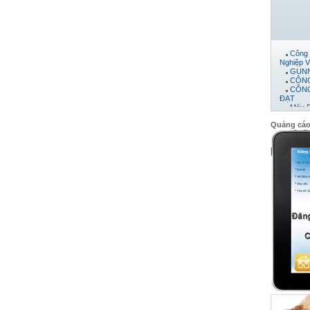
Công 
Nghiệp V
GUNN
CÔNG
CÔNG
ĐẠT
Máy 
Công 
CTY 
Quảng cá
CÔNG
PHÁT
CÔNG
Công 
Công 
Công 
công t
CÔNG
Công
Công 
Công 
Công 
CÔNG
Công 