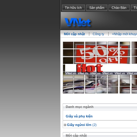
Tin hữu ích
Sản phẩm
Chào Bán
T
Mới cập nhật
Công ty
+Nhập mới khuy
Danh mục ngành
Giầy và phụ kiện
Giầy ngừoi lớn
(2)
Mới cập nhật