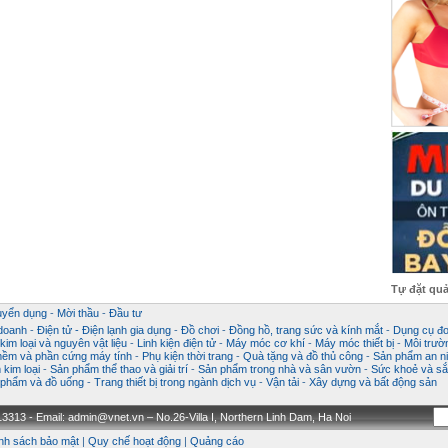
Tự đặt qu
uyển dụng
-
Mời thầu
-
Đầu tư
 doanh
-
Điện tử - Điện lạnh gia dụng
-
Đồ chơi
-
Đồng hồ, trang sức và kính mắt
-
Dụng cụ đo
im loại và nguyên vật liệu
-
Linh kiện điện tử
-
Máy móc cơ khí
-
Máy móc thiết bị
-
Môi trườ
ềm và phần cứng máy tính
-
Phụ kiện thời trang
-
Quà tặng và đồ thủ công
-
Sản phẩm an ni
kim loại
-
Sản phẩm thể thao và giải trí
-
Sản phẩm trong nhà và sân vườn
-
Sức khoẻ và sắ
phẩm và đồ uống
-
Trang thiết bị trong ngành dịch vụ
-
Vận tải
-
Xây dựng và bất động sản
3313 - Email: admin@vnet.vn – No.26-Villa I, Northern Linh Dam, Ha Noi
nh sách bảo mật
|
Quy chế hoạt động
|
Quảng cáo