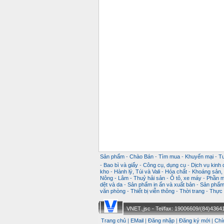
Sản phẩm
-
Chào Bán
-
Tìm mua
-
Khuyến mại
-
T
-
Bao bì và giấy
-
Công cụ, dụng cụ
-
Dịch vụ kinh
kho
-
Hành lý, Túi và Vali
-
Hóa chất
-
Khoáng sản, k
Nông - Lâm - Thuỷ hải sản
-
Ô tô, xe máy
-
Phần m
dệt và da
-
Sản phẩm in ấn và xuất bản
-
Sản phẩm 
văn phòng
-
Thiết bị viễn thông
-
Thời trang
-
Thực 
VNET.,jsc - Tel/fax: 19006609/(84)43641
Trang chủ
|
EMail
|
Đăng nhập
|
Đăng ký mới
|
Chí