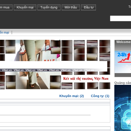
T
ìm mua
Khuyến mại
Tuyển dụng
Mời thầu
Đầu tư
ến mại
Welcome: 
Quảng cá
Khuyến mại: (2)
Công ty: (1)