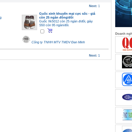
Next:
1
Guốc xinh khuyến mại cực sốc - giá
g
còn 25 ngàn đồng/đôi
Guốc Xk5012 còn 25 ngàn đ/đôi, giày
S50 còn 95 ngàn/đôi.
Doanh nghi
Công ty TNHH MTV TMDV Đan Minh
Next:
1