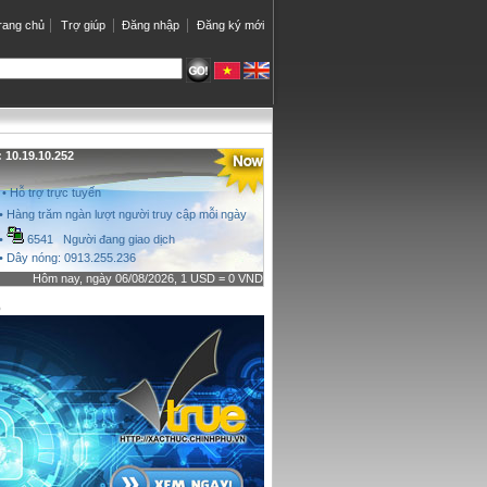
rang chủ
Trợ giúp
Đăng nhập
Đăng ký mới
10.19.10.252
• Hỗ trợ trực tuyến
• Hàng trăm ngàn lượt người truy cập mỗi ngày
•
6541 Người đang giao dịch
• Dây nóng: 0913.255.236
Hôm nay, ngày 06/08/2026, 1 USD = 0 VND
o