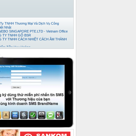
Ty TNHH Thương Mại Và Dịch Vụ Công
iệt Nhật
EBO SINGAPORE PTE.LTD - Vietnam Office
 TY TNHH GỖ BSR
 TY TNHH CÁCH NHIỆT CÁCH ÂM THÀNH
Đếm Tiền Huy Hoàng
ty cổ phần thương mại và phát triển thép Việt
TNHH TM-DV XUẤT NHẬP KHẨU TRÍ VIỆT.
o
 TY TNHH KỸ THUẬT TỰ ĐỘNG HƯNG
 TY TNHH NỘI THẤT ĐỒNG GIA PHÁT
ty TNHH Xuất Nhập Khẩu TH Tân Viễn Đông
Ty TNHH Pusico Việt Nam
Ty Cổ Phần Công Nghệ Intersys Toàn Cầu
y tnhh thương mai dịch vụ kỷ thuật thái anh tài
 TY TNHH XNK TMDV NGÔI SAO VIỆT
 Ty TNHH Khoa Học Xanh
ty TNHH XNK Quỳnh Thiên Phát
ty Cổ phần Kỹ thuật Ý Tưởng
Ty TNHH Phát Triển Dự Án Song Nam
 TY CỔ PHẦN BÊ TÔNG NHẸ ĐÀ NẴNG
ty Cổ Phần Bình Vinh