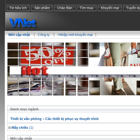
Tin hữu ích
Sản phẩm
Chào Bán
Tìm mua
Khuyến mại
Tuyển d
Mới cập nhật
Công ty
+Nhập mới khuyến mại
Danh mục ngành
Thiết bị văn phòng
>
Các thiết bị phục vụ thuyết trình
Máy chiếu
(1)
Mới cập nhật