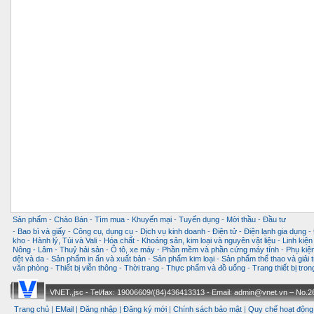
Sản phẩm
-
Chào Bán
-
Tìm mua
-
Khuyến mại
-
Tuyển dụng
-
Mời thầu
-
Đầu tư
-
Bao bì và giấy
-
Công cụ, dụng cụ
-
Dịch vụ kinh doanh
-
Điện tử - Điện lạnh gia dụng
-
kho
-
Hành lý, Túi và Vali
-
Hóa chất
-
Khoáng sản, kim loại và nguyên vật liệu
-
Linh kiện
Nông - Lâm - Thuỷ hải sản
-
Ô tô, xe máy
-
Phần mềm và phần cứng máy tính
-
Phụ kiện
dệt và da
-
Sản phẩm in ấn và xuất bản
-
Sản phẩm kim loại
-
Sản phẩm thể thao và giải t
văn phòng
-
Thiết bị viễn thông
-
Thời trang
-
Thực phẩm và đồ uống
-
Trang thiết bị tro
VNET.,jsc - Tel/fax: 19006609/(84)436413313 - Email: admin@vnet.vn – No.26-
Trang chủ
|
EMail
|
Đăng nhập
|
Đăng ký mới
|
Chính sách bảo mật
|
Quy chế hoạt động