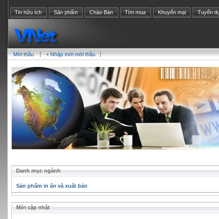
Tin hữu ích
Sản phẩm
Chào Bán
Tìm mua
Khuyến mại
Tuyển d
Mời thầu
+ Nhập mới mời thầu
Danh mục ngành
Sản phẩm in ấn và xuất bản
Mới cập nhật