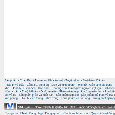
Sản phẩm
-
Chào Bán
-
Tìm mua
-
Khuyến mại
-
Tuyển dụng
-
Mời thầu
-
Đầu tư
-
Bao bì và giấy
-
Công cụ, dụng cụ
-
Dịch vụ kinh doanh
-
Điện tử - Điện lạnh gia dụng
-
kho
-
Hành lý, Túi và Vali
-
Hóa chất
-
Khoáng sản, kim loại và nguyên vật liệu
-
Linh kiện
Nông - Lâm - Thuỷ hải sản
-
Ô tô, xe máy
-
Phần mềm và phần cứng máy tính
-
Phụ kiện
dệt và da
-
Sản phẩm in ấn và xuất bản
-
Sản phẩm kim loại
-
Sản phẩm thể thao và giải t
văn phòng
-
Thiết bị viễn thông
-
Thời trang
-
Thực phẩm và đồ uống
-
Trang thiết bị tro
VNET.,jsc - Tel/fax: 19006609/(84)436413313 - Email: admin@vnet.vn – No.26-
Trang chủ
|
EMail
|
Đăng nhập
|
Đăng ký mới
|
Chính sách bảo mật
|
Quy chế hoạt động