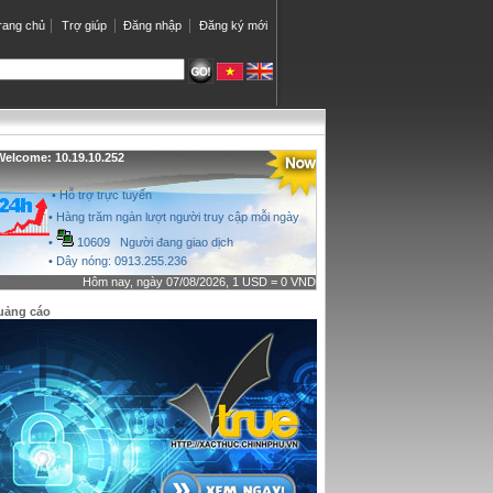
rang chủ
Trợ giúp
Đăng nhập
Đăng ký mới
elcome: 10.19.10.252
• Hỗ trợ trực tuyến
• Hàng trăm ngàn lượt người truy cập mỗi ngày
•
10609 Người đang giao dịch
• Dây nóng: 0913.255.236
Hôm nay, ngày 07/08/2026, 1 USD = 0 VND
uảng cáo