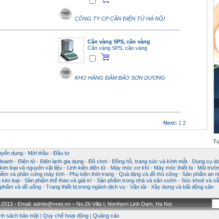
CÔNG TY CP CÂN ĐIỆN TỬ HÀ NỘI
Cân vàng SPS, cân vàng
Cân vàng SPS, cân vàng
KHO HÀNG ĐẢM BẢO SƠN DƯƠNG
Next:
1
2
Tự
uyển dụng
-
Mời thầu
-
Đầu tư
 doanh
-
Điện tử - Điện lạnh gia dụng
-
Đồ chơi
-
Đồng hồ, trang sức và kính mắt
-
Dụng cụ đo
im loại và nguyên vật liệu
-
Linh kiện điện tử
-
Máy móc cơ khí
-
Máy móc thiết bị
-
Môi trườ
ềm và phần cứng máy tính
-
Phụ kiện thời trang
-
Quà tặng và đồ thủ công
-
Sản phẩm an ni
kim loại
-
Sản phẩm thể thao và giải trí
-
Sản phẩm trong nhà và sân vườn
-
Sức khoẻ và sắ
phẩm và đồ uống
-
Trang thiết bị trong ngành dịch vụ
-
Vận tải
-
Xây dựng và bất động sản
3313 - Email: admin@vnet.vn – No.26-Villa I, Northern Linh Dam, Ha Noi
nh sách bảo mật
|
Quy chế hoạt động
|
Quảng cáo