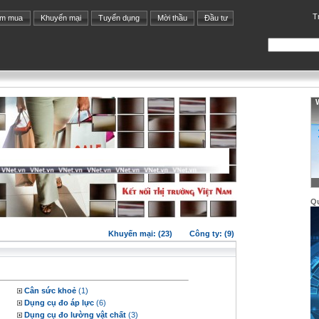
T
ìm mua
Khuyến mại
Tuyển dụng
Mời thầu
Đầu tư
W
Q
Khuyến mại: (23)
Công ty: (9)
Cân sức khoẻ
(1)
Dụng cụ đo áp lực
(6)
Dụng cụ đo lường vật chất
(3)