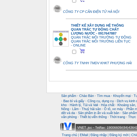
CÔNG TY CP CÂN ĐIỆN TỬ HÀ NỘI
THIẾT KẾ XÂY DỰNG HỆ THỐNG
QUAN TRẮC TỰ ĐỘNG CHẤT
LƯỢNG NƯỚC - 0917647887
QUAN TRẮC MÔI TRƯỜNG TỰ ĐỘNG
QUAN TRẮC MÔI TRƯỜNG LIÊN TỤC
- ONLINE
CÔNG TY TNHH TMDV KHKT PHƯỢNG HẢI
Sản phẩm
-
Chào Bán
-
Tìm mua
-
Khuyến mại
-
T
-
Bao bì và giấy
-
Công cụ, dụng cụ
-
Dịch vụ kinh
kho
-
Hành lý, Túi và Vali
-
Hóa chất
-
Khoáng sản, k
Nông - Lâm - Thuỷ hải sản
-
Ô tô, xe máy
-
Phần m
dệt và da
-
Sản phẩm in ấn và xuất bản
-
Sản phẩm 
văn phòng
-
Thiết bị viễn thông
-
Thời trang
-
Thực 
VNET.,jsc - Tel/fax: 19006609/(84)43641
Trang chủ
|
EMail
|
Đăng nhập
|
Đăng ký mới
|
Chí