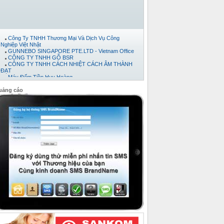
Công Ty TNHH Thương Mại Và Dịch Vụ Công
Nghiệp Việt Nhật
GUNNEBO SINGAPORE PTE.LTD - Vietnam Office
CÔNG TY TNHH GỖ BSR
CÔNG TY TNHH CÁCH NHIỆT CÁCH ÂM THÀNH
ĐẠT
Máy Đếm Tiền Huy Hoàng
Công ty cổ phần thương mại và phát triển thép Việt
CTY TNHH TM-DV XUẤT NHẬP KHẨU TRÍ VIỆT.
uảng cáo
CÔNG TY TNHH KỸ THUẬT TỰ ĐỘNG HƯNG
PHÁT
CÔNG TY TNHH NỘI THẤT ĐỒNG GIA PHÁT
Công ty TNHH Xuất Nhập Khẩu TH Tân Viễn Đông
Công Ty TNHH Pusico Việt Nam
Công Ty Cổ Phần Công Nghệ Intersys Toàn Cầu
công ty tnhh thương mai dịch vụ kỷ thuật thái anh tài
CÔNG TY TNHH XNK TMDV NGÔI SAO VIỆT
Công Ty TNHH Khoa Học Xanh
Công ty TNHH XNK Quỳnh Thiên Phát
Công ty Cổ phần Kỹ thuật Ý Tưởng
Công Ty TNHH Phát Triển Dự Án Song Nam
CÔNG TY CỔ PHẦN BÊ TÔNG NHẸ ĐÀ NẴNG
Công ty Cổ Phần Bình Vinh