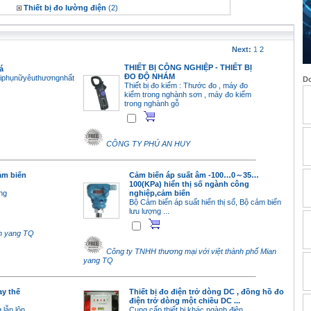
Thiết bị đo lường điện
(2)
Next:
1
2
THIẾT BỊ CÔNG NGHIỆP - THIẾT BỊ
á
ĐO ĐỘ NHÁM
iphụnữyêuthươngnhất
Do
Thiết bị đo kiểm : Thước đo , máy đo
kiểm trong nghành sơn , máy đo kiểm
trong nghành gỗ
CÔNG TY PHÚ AN HUY
ảm biến
Cảm biến áp suất âm -100…0～35…
100(KPa) hiển thị số ngành công
ỏng
nghiệp,cảm biến
Bộ Cảm biến áp suất hiển thị số, Bộ cảm biến
lưu lượng ...
an yang TQ
Công ty TNHH thương mại với việt thành phố Mian
yang TQ
ay thế
Thiết bị đo điện trở dòng DC , đồng hồ đo
điện trở dòng một chiều DC ...
 lẫn lộn
Cung cấp thiết bị khác ngành điện ...