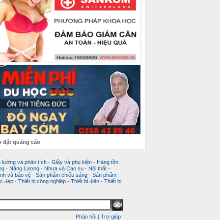
 đặt quảng cáo
 lường và phân tích
-
Giầy và phụ kiện
-
Hàng tồn
ng
-
Năng Lượng
-
Nhựa và Cao su
-
Nội thất
-
nh và bảo vệ
-
Sản phẩm chiếu sáng
-
Sản phẩm
c đẹp
-
Thiết bị công nghiệp
-
Thiết bị điện
-
Thiết bị
Phản hồi
|
Trợ giúp