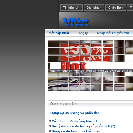
Tin hữu ích
Sản phẩm
Chào Bán
T
Mới cập nhật
Công ty
+Nhập mới khuyến mại
Danh mục ngành
Dụng cụ đo lường và phân tích
Các thiết bị đo lường khác
(4)
Đại lý dụng cụ đo lường và phân tích
(2)
Dụng cụ đo lường và kiểm tra
(3)