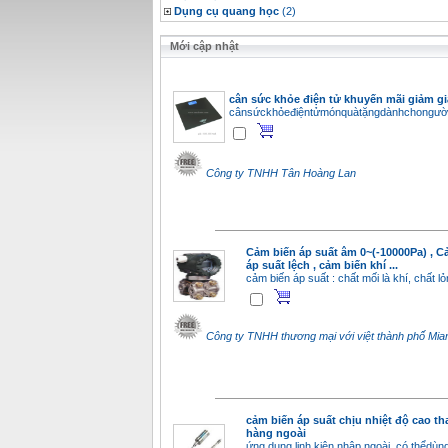
Dụng cụ quang học
(2)
Mới cập nhật
cân sức khỏe điện tử khuyến mãi giảm gi
cânsứckhỏeđiệntửmónquàtặngdànhchongườ
Công ty TNHH Tân Hoàng Lan
Cảm biến áp suất âm 0~(-10000Pa) , C
áp suất lệch , cảm biến khí ...
cảm biến áp suất : chất mối là khí, chất l
Công ty TNHH thương mại với việt thành phố Mi
cảm biến áp suất chịu nhiệt độ cao th
hàng ngoài
ứng dụng linh kiện nhập ngoài, có thểdùng