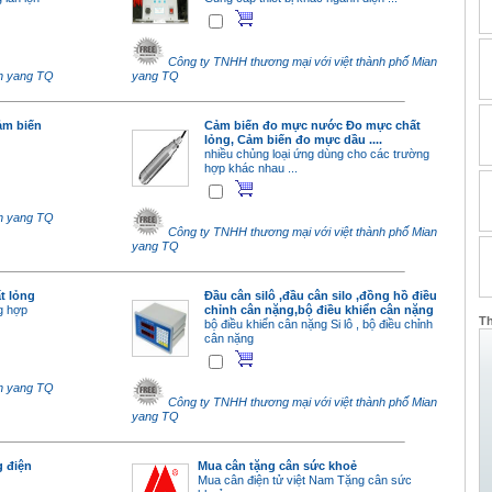
Công ty TNHH thương mại với việt thành phố Mian
an yang TQ
yang TQ
ảm biến
Cảm biến đo mực nước Đo mực chất
lỏng, Cảm biến đo mực dầu ....
nhiều chủng loại ứng dùng cho các trường
hợp khác nhau ...
an yang TQ
Công ty TNHH thương mại với việt thành phố Mian
yang TQ
t lỏng
Đầu cân silô ,đầu cân silo ,đồng hồ điều
g hợp
chỉnh cân nặng,bộ điều khiển cân nặng
Th
bộ điều khiển cân nặng Si lô , bộ điều chỉnh
cân nặng
an yang TQ
Công ty TNHH thương mại với việt thành phố Mian
yang TQ
g điện
Mua cân tặng cân sức khoẻ
Mua cân điện tử việt Nam Tặng cân sức