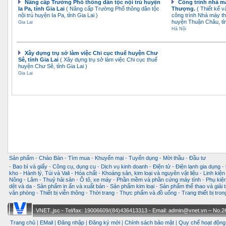
Nâng cấp Trường Phổ thông dân tộc nội trú huyện
Công trình nhà m
Ia Pa, tỉnh Gia Lai
( Nâng cấp Trường Phổ thông dân tộc
Thượng.
( Thiết kế 
nội trú huyện Ia Pa, tỉnh Gia Lai )
công trình Nhà máy t
huyện Thuận Châu, tỉ
Gia Lai
Hà Nội
Xây dựng trụ sở làm việc Chi cục thuế huyện Chư
Sê, tỉnh Gia Lai
( Xây dựng trụ sở làm việc Chi cục thuế
huyện Chư Sê, tỉnh Gia Lai )
Gia Lai
Sản phẩm
-
Chào Bán
-
Tìm mua
-
Khuyến mại
-
Tuyển dụng
-
Mời thầu
-
Đầu tư
-
Bao bì và giấy
-
Công cụ, dụng cụ
-
Dịch vụ kinh doanh
-
Điện tử - Điện lạnh gia dụng
-
kho
-
Hành lý, Túi và Vali
-
Hóa chất
-
Khoáng sản, kim loại và nguyên vật liệu
-
Linh kiện
Nông - Lâm - Thuỷ hải sản
-
Ô tô, xe máy
-
Phần mềm và phần cứng máy tính
-
Phụ kiện
dệt và da
-
Sản phẩm in ấn và xuất bản
-
Sản phẩm kim loại
-
Sản phẩm thể thao và giải t
văn phòng
-
Thiết bị viễn thông
-
Thời trang
-
Thực phẩm và đồ uống
-
Trang thiết bị tro
VNET.,jsc - Tel/fax: 19006609/(84)436413313 - Email: admin@vnet.vn – No.26-
Trang chủ
|
EMail
|
Đăng nhập
|
Đăng ký mới
|
Chính sách bảo mật
|
Quy chế hoạt động