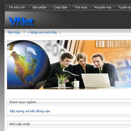
Tin hữu ích
Sản phẩm
Chào Bán
Tìm mua
Khuyến mại
Tuyển d
Mời thầu
+ Nhập mới mời thầu
Danh mục ngành
Xây dựng và bất động sản
Mới cập nhật