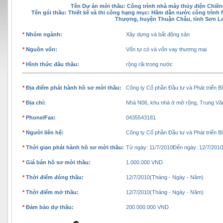
Tên Dự án mời thầu: Công trình nhà máy thủy điện Chi
Tên gói thầu:
Thiết kế và thi công hạng mục: Hầm dẫn nước công trình
Thượng, huyện Thuận Châu, tỉnh Sơn L
*
Nhóm ngành:
Xây dựng và bất động sản
*
Nguồn vốn:
Vốn tự có và vốn vay thương mại
*
Hình thức đấu thầu:
rộng rãi trong nước
*
Địa điểm phát hành hồ sơ mời thầu:
Công ty Cổ phần Đầu tư và Phát triển B
*
Địa chỉ:
Nhà N06, khu nhà ở mở rộng, Trung Vă
*
Phone/Fax:
0435543181
*
Người liên hệ:
Công ty Cổ phần Đầu tư và Phát triển B
*
Thời gian phát hành hồ sơ mời thầu:
Từ ngày: 11/7/2010Đến ngày: 12/7/201
*
Giá bán hồ sơ mời thầu:
1.000.000 VND
*
Thời điểm đóng thầu:
12/7/2010(Tháng - Ngày - Năm)
*
Thời điểm mở thầu:
12/7/2010(Tháng - Ngày - Năm)
*
Đảm bảo dự thầu:
200.000.000 VND