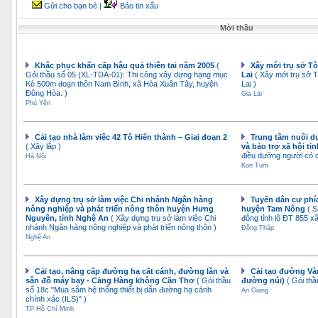
Gửi cho bạn bè
|
Báo tin xấu
Mời thầu
Khắc phục khẩn cấp hậu quả thiên tai năm 2005
(
Xây mới trụ sở Tò
Gói thầu số 05 (XL-TDA-01): Thi công xây dựng hạng mục
Lai
( Xây mới trụ sở T
Kè 500m đoạn thôn Nam Bình, xã Hòa Xuân Tây, huyện
Lai )
Ðông Hòa. )
Gia Lai
Phú Yên
Cải tạo nhà làm việc 42 Tô Hiến thành – Giai đoạn 2
Trung tâm nuôi d
( Xây lắp )
và bảo trợ xã hội t
điều dưỡng người có c
Hà Nội
Kon Tum
Xây dựng trụ sở làm việc Chi nhánh Ngân hàng
Tuyến dân cư phía
nông nghiệp và phát triển nông thôn huyện Hưng
huyện Tam Nông
( 
Nguyên, tỉnh Nghệ An
( Xây dựng trụ sở làm việc Chi
đông tỉnh lộ ĐT 855 
nhánh Ngân hàng nông nghiệp và phát triển nông thôn )
Đồng Tháp
Nghệ An
Cải tạo, nâng cấp đường hạ cất cánh, đường lăn và
Cải tạo đường Và
sân đỗ máy bay - Cảng Hàng không Cần Thơ
( Gói thầu
đường núi)
( Gói thầ
số 18c "Mua sắm hệ thống thiết bị dẫn đường hạ cánh
An Giang
chính xác (ILS)" )
TP Hồ Chí Minh