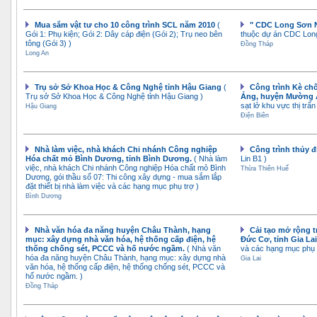
Mua sắm vật tư cho 10 công trình SCL năm 2010
(
" CDC Long Sơn N
Gói 1: Phụ kiện; Gói 2: Dây cáp điện (Gói 2); Trụ neo bên
thuộc dự án CDC Long
tông (Gói 3) )
Đồng Tháp
Long An
Trụ sở Sở Khoa Học & Công Nghệ tỉnh Hậu Giang
(
Công trình Kè chố
Trụ sở Sở Khoa Học & Công Nghệ tỉnh Hậu Giang )
Ảng, huyện Mường
sạt lở khu vực thị t
Hậu Giang
Điện Biên
Nhà làm việc, nhà khách Chi nhánh Công nghiệp
Công trình thủy đ
Hóa chất mỏ Bình Dương, tỉnh Bình Dương.
( Nhà làm
Lin B1 )
việc, nhà khách Chi nhánh Công nghiệp Hóa chất mỏ Bình
Thừa Thiên Huế
Dương, gói thầu số 07: Thi công xây dựng - mua sắm lắp
đặt thiết bị nhà làm việc và các hạng mục phụ trợ )
Bình Dương
Nhà văn hóa đa năng huyện Châu Thành, hạng
Cải tạo mở rộng t
mục: xây dựng nhà văn hóa, hệ thống cấp điện, hệ
Đức Cơ, tỉnh Gia La
thống chống sét, PCCC và hố nước ngầm.
( Nhà văn
và các hạng mục phụ 
hóa đa năng huyện Châu Thành, hạng mục: xây dựng nhà
Gia Lai
văn hóa, hệ thống cấp điện, hệ thống chống sét, PCCC và
hố nước ngầm. )
Đồng Tháp