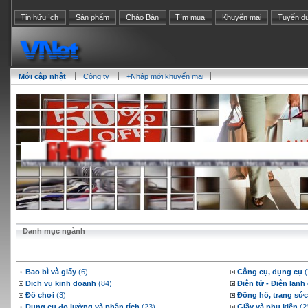
Tin hữu ích
Sản phẩm
Chào Bán
Tìm mua
Khuyến mại
Tuyển d
Mới cập nhật
Công ty
+Nhập mới khuyến mại
Danh mục ngành
Bao bì và giấy
(6)
Công cụ, dụng cụ
(
Dịch vụ kinh doanh
(84)
Điện tử - Điện lạnh
Đồ chơi
(3)
Đồng hồ, trang sức
Dụng cụ đo lường và phân tích
(23)
Giầy và phụ kiện
(2