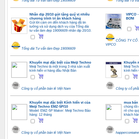
Tổng đài Tư vấn làm Đẹp 19006609
Tổng đài Tư v
Nhân dịp 20/10 gửi tặng quý vị nhiều
VIPCO 
chương trình tri ân khách hàng
BƠM
Gửi lời cám ơn đến khách hàng đã tin
tưởng và sử dụng dịch vụ của Tổng đài
tư vấn làm đẹp 19006609 nhân dịp 20/10.
CÔNG TY CỔ
VIPCO
Tổng đài Tư vấn làm Đẹp 19006609
Khuyến mại đặc biệt của Meiji Techno
Khuyến m
Meiji Techno là một trong 3 nhà sản xuất
Meiji Tech
kính hiển vi hàng đầu Nhật Bản
kính hiển
Công ty cổ phần bán lẻ Việt Nam
Công ty cổ phầ
Khuyến mại đặc biệt Kính hiển vi của
mua bán 
Meiji Techno EMZ-5P/10
chúng tôi 
Model: EMZ-5P Maker: Meiji Techno Bảo
rẻ cho qu
hàng: 12 tháng
khách hàn
Công ty cổ phần bán lẻ Việt Nam
happercontaine