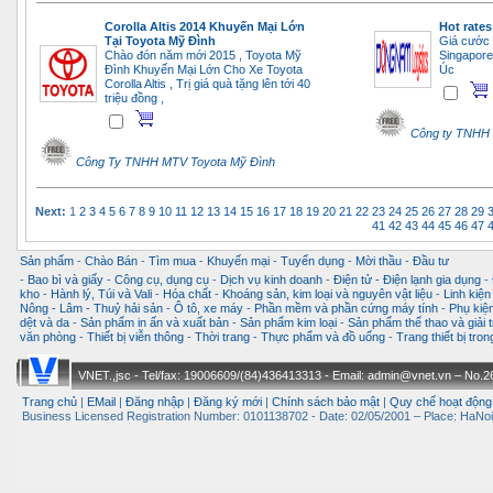
Corolla Altis 2014 Khuyến Mại Lớn
Hot rate
Tại Toyota Mỹ Đình
Giá cước t
Chào đón năm mới 2015 , Toyota Mỹ
Singapore
Đình Khuyến Mại Lớn Cho Xe Toyota
Úc
Corolla Altis , Trị giá quà tặng lên tới 40
triệu đồng ,
Công ty TNHH 
Công Ty TNHH MTV Toyota Mỹ Đình
Next:
1
2
3
4
5
6
7
8
9
10
11
12
13
14
15
16
17
18
19
20
21
22
23
24
25
26
27
28
29
41
42
43
44
45
46
47
Sản phẩm
-
Chào Bán
-
Tìm mua
-
Khuyến mại
-
Tuyển dụng
-
Mời thầu
-
Đầu tư
-
Bao bì và giấy
-
Công cụ, dụng cụ
-
Dịch vụ kinh doanh
-
Điện tử - Điện lạnh gia dụng
-
kho
-
Hành lý, Túi và Vali
-
Hóa chất
-
Khoáng sản, kim loại và nguyên vật liệu
-
Linh kiện
Nông - Lâm - Thuỷ hải sản
-
Ô tô, xe máy
-
Phần mềm và phần cứng máy tính
-
Phụ kiện
dệt và da
-
Sản phẩm in ấn và xuất bản
-
Sản phẩm kim loại
-
Sản phẩm thể thao và giải t
văn phòng
-
Thiết bị viễn thông
-
Thời trang
-
Thực phẩm và đồ uống
-
Trang thiết bị tro
VNET.,jsc - Tel/fax: 19006609/(84)436413313 - Email: admin@vnet.vn – No.26-
Trang chủ
|
EMail
|
Đăng nhập
|
Đăng ký mới
|
Chính sách bảo mật
|
Quy chế hoạt động
Business Licensed Registration Number: 0101138702 - Date: 02/05/2001 – Place: HaNoi