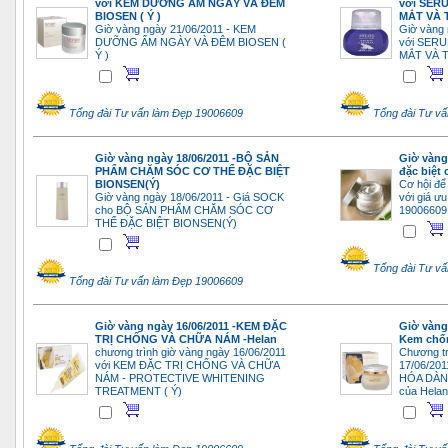
với KEM DƯỠNG ẨM NGÀY VÀ ĐÊM
với SE
BIOSEN ( Ý )
MẮT VÀ 
Giờ vàng ngày 21/06/2011 - KEM
Giờ vàng 
DƯỠNG ẨM NGÀY VÀ ĐÊM BIOSEN (
với SER
Ý )
MẮT VÀ T
Tổng đài Tư vấn làm Đẹp 19006609
Tổng đài Tư v
Giờ vàng ngày 18/06/2011 -BỘ SẢN
Giờ vàng 
PHẨM CHĂM SÓC CƠ THỂ ĐẶC BIỆT
đặc biệt
BIONSEN(Ý)
Cơ hội để
Giờ vàng ngày 18/06/2011 - Giá SOCK
với giá ưu
cho BỘ SẢN PHẨM CHĂM SÓC CƠ
19006609
THỂ ĐẶC BIỆT BIONSEN(Ý)
Tổng đài Tư v
Tổng đài Tư vấn làm Đẹp 19006609
Giờ vàng ngày 16/06/2011 -KEM ĐẶC
Giờ vàng
TRỊ CHỐNG VÀ CHỮA NÁM -Helan
Kem chố
chương trình giờ vàng ngày 16/06/2011
Chương tr
với KEM ĐẶC TRỊ CHỐNG VÀ CHỮA
17/06/20
NÁM - PROTECTIVE WHITENING
HÓA DÀN
TREATMENT ( Ý)
của Helan