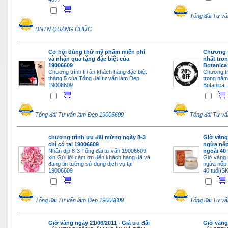
Tổng đài Tư v
DNTN QUANG CHỨC
Cơ hội dùng thử mỹ phẩm miễn phí
Chương t
và nhận quà tặng đặc biệt của
nhất tro
19006609
Botanica
Chương trình tri ân khách hàng đặc biệt
Chương tr
tháng 5 của Tổng đài tư vấn làm Đẹp
trong nă
19006609
Botanica
Tổng đài Tư vấn làm Đẹp 19006609
Tổng đài Tư v
chương trình ưu đãi mừng ngày 8-3
Giờ vàng
chỉ có tại 19006609
ngừa nếp
Nhân dịp 8-3 Tổng đài tư vấn 19006609
ngoài 40 
xin Gửi lời cám ơn đến khách hàng đã và
Giờ vàng 
đang tin tưởng sử dụng dịch vụ tại
ngừa nếp 
19006609
40 tuổi)
Tổng đài Tư vấn làm Đẹp 19006609
Tổng đài Tư v
Giờ vàng ngày 21/06/2011 - Giá ưu đãi
Giờ vàng 