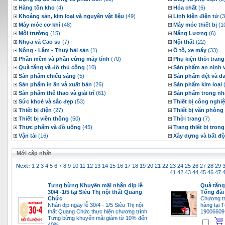
Hàng tồn kho
(4)
Hóa chất
(6)
Khoáng sản, kim loại và nguyên vật liệu
(49)
Linh kiện điện tử
(3
Máy móc cơ khí
(48)
Máy móc thiết bị
(1
Môi trường
(15)
Năng Lượng
(6)
Nhựa và Cao su
(7)
Nội thất
(22)
Nông - Lâm - Thuỷ hải sản
(1)
Ô tô, xe máy
(33)
Phần mềm và phần cứng máy tính
(70)
Phụ kiện thời trang
Quà tặng và đồ thủ công
(10)
Sản phẩm an ninh 
Sản phẩm chiếu sáng
(5)
Sản phẩm dệt và d
Sản phẩm in ấn và xuất bản
(26)
Sản phẩm kim loại
(
Sản phẩm thể thao và giải trí
(61)
Sản phẩm trong nh
Sức khoẻ và sắc đẹp
(53)
Thiết bị công nghi
Thiết bị điện
(27)
Thiết bị văn phòng
Thiết bị viễn thông
(50)
Thời trang
(7)
Thực phẩm và đồ uống
(45)
Trang thiết bị tron
Vận tải
(16)
Xây dựng và bất đ
Mới cập nhật
Next:
1
2
3
4
5
6
7
8
9
10
11
12
13
14
15
16
17
18
19
20
21
22
23
24
25
26
27
28
29
41
42
43
44
45
46
47
Tưng bừng Khuyến mãi nhân dịp lễ
Quà tặng 
30/4 -1/5 tại Siêu Thị nội thất Quang
Tổng đài
Chức
Chương tr
Nhân dịp ngày lễ 30/4 - 1/5 Siêu Thị nội
hàng tại 
thất Quang Chức thực hiện chương trình
19006609
Tưng bừng khuyến mãi giảm từ 10% đến
40%