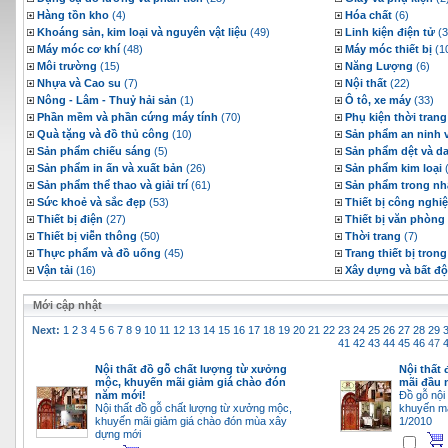
Hàng tồn kho
(4)
Hóa chất
(6)
Khoáng sản, kim loại và nguyên vật liệu
(49)
Linh kiện điện tử
(3
Máy móc cơ khí
(48)
Máy móc thiết bị
(1
Môi trường
(15)
Năng Lượng
(6)
Nhựa và Cao su
(7)
Nội thất
(22)
Nông - Lâm - Thuỷ hải sản
(1)
Ô tô, xe máy
(33)
Phần mềm và phần cứng máy tính
(70)
Phụ kiện thời trang
Quà tặng và đồ thủ công
(10)
Sản phẩm an ninh 
Sản phẩm chiếu sáng
(5)
Sản phẩm dệt và d
Sản phẩm in ấn và xuất bản
(26)
Sản phẩm kim loại
(
Sản phẩm thể thao và giải trí
(61)
Sản phẩm trong nh
Sức khoẻ và sắc đẹp
(53)
Thiết bị công nghi
Thiết bị điện
(27)
Thiết bị văn phòng
Thiết bị viễn thông
(50)
Thời trang
(7)
Thực phẩm và đồ uống
(45)
Trang thiết bị tron
Vận tải
(16)
Xây dựng và bất đ
Mới cập nhật
Next:
1
2
3
4
5
6
7
8
9
10
11
12
13
14
15
16
17
18
19
20
21
22
23
24
25
26
27
28
29
41
42
43
44
45
46
47
Nội thất đồ gỗ chất lượng từ xưởng
Nội thất
mộc, khuyến mãi giảm giá chào đón
mãi đầu
năm mới!
Đồ gỗ nội
Nội thất đồ gỗ chất lượng từ xưởng mộc,
khuyến mã
khuyến mãi giảm giá chào đón mùa xây
1/2010
dựng mới