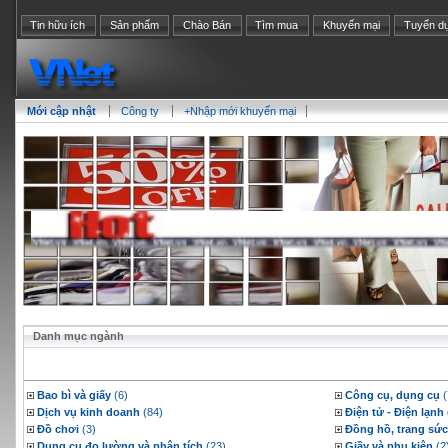
Tin hữu ích
Sản phẩm
Chào Bán
Tìm mua
Khuyến mại
Tuyển d
Mới cập nhật
Công ty
+Nhập mới khuyến mại
Danh mục ngành
Bao bì và giấy
(6)
Công cụ, dụng cụ
(
Dịch vụ kinh doanh
(84)
Điện tử - Điện lạnh
Đồ chơi
(3)
Đồng hồ, trang sức
Dụng cụ đo lường và phân tích
(23)
Giầy và phụ kiện
(2