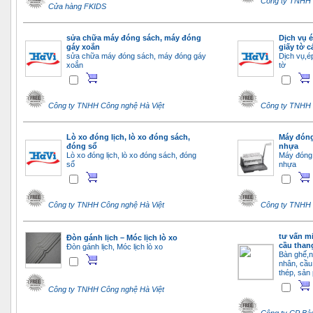
Công ty TNHH 
Cửa hàng FKIDS
sửa chữa máy đóng sách, máy đóng
Dịch vụ é
gáy xoắn
giấy tờ c
sửa chữa máy đóng sách, máy đóng gáy
Dịch vụ,ép
xoắn
tờ
Công ty TNHH Công nghệ Hà Việt
Công ty TNHH 
Lò xo đóng lịch, lò xo đóng sách,
Máy đóng
đóng sổ
nhựa
Lò xo đóng lịch, lò xo đóng sách, đóng
Máy đóng 
sổ
nhựa
Công ty TNHH Công nghệ Hà Việt
Công ty TNHH 
tư vấn mi
Đòn gánh lịch – Móc lịch lò xo
cầu thang
Đòn gánh lịch, Móc lịch lò xo
Bàn ghế,nộ
nhân, cầu 
thép, sản
Công ty TNHH Công nghệ Hà Việt