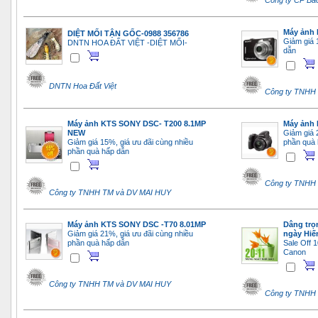
Công ty CP Bả
Máy ảnh 
DIỆT MỐI TẬN GỐC-0988 356786
Giảm giá 
DNTN HOA ĐẤT VIỆT -DIỆT MỐI-
dẫn
DNTN Hoa Đất Việt
Công ty TNHH
Máy ảnh KTS SONY DSC- T200 8.1MP
Máy ảnh 
NEW
Giảm giá 
Giảm giá 15%, giá ưu đãi cùng nhiều
phần quà 
phần quà hấp dẫn
Công ty TNHH
Công ty TNHH TM và DV MAI HUY
Máy ảnh KTS SONY DSC -T70 8.01MP
Dâng trọ
Giảm giá 21%, giá ưu đãi cùng nhiều
ngày Hiế
phần quà hấp dẫn
Sale Off 
Canon
Công ty TNHH TM và DV MAI HUY
Công ty TNHH