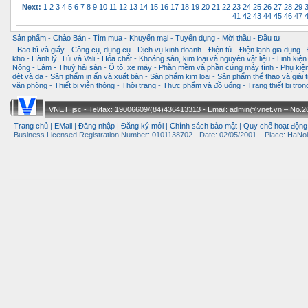
Next:
1
2
3
4
5
6
7
8
9
10
11
12
13
14
15
16
17
18
19
20
21
22
23
24
25
26
27
28
29
41
42
43
44
45
46
47
Sản phẩm
-
Chào Bán
-
Tìm mua
-
Khuyến mại
-
Tuyển dụng
-
Mời thầu
-
Đầu tư
-
Bao bì và giấy
-
Công cụ, dụng cụ
-
Dịch vụ kinh doanh
-
Điện tử - Điện lạnh gia dụng
-
kho
-
Hành lý, Túi và Vali
-
Hóa chất
-
Khoáng sản, kim loại và nguyên vật liệu
-
Linh kiện
Nông - Lâm - Thuỷ hải sản
-
Ô tô, xe máy
-
Phần mềm và phần cứng máy tính
-
Phụ kiện
dệt và da
-
Sản phẩm in ấn và xuất bản
-
Sản phẩm kim loại
-
Sản phẩm thể thao và giải t
văn phòng
-
Thiết bị viễn thông
-
Thời trang
-
Thực phẩm và đồ uống
-
Trang thiết bị tro
VNET.,jsc - Tel/fax: 19006609/(84)436413313 - Email: admin@vnet.vn – No.26-
Trang chủ
|
EMail
|
Đăng nhập
|
Đăng ký mới
|
Chính sách bảo mật
|
Quy chế hoạt động
Business Licensed Registration Number: 0101138702 - Date: 02/05/2001 – Place: HaNoi