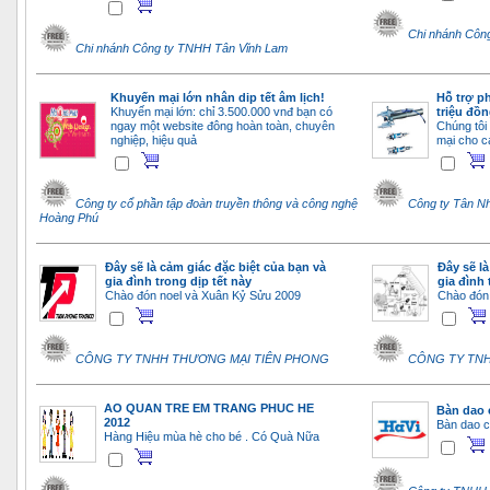
Chi nhánh Côn
Chi nhánh Công ty TNHH Tân Vĩnh Lam
Khuyến mại lớn nhân dip tết âm lịch!
Hỗ trợ ph
Khuyến mại lớn: chỉ 3.500.000 vnđ bạn có
triệu đồ
ngay một website đông hoàn toàn, chuyên
Chúng tôi
nghiệp, hiệu quả
mại cho cá
Công ty cổ phần tập đoàn truyền thông và công nghệ
Công ty Tân Nh
Hoàng Phú
Đây sẽ là cảm giác đặc biệt của bạn và
Đây sẽ là
gia đình trong dịp tết này
gia đình 
Chào đón noel và Xuân Kỷ Sửu 2009
Chào đón
CÔNG TY TNHH THƯƠNG MẠI TIÊN PHONG
CÔNG TY TN
AO QUAN TRE EM TRANG PHUC HE
Bàn dao 
2012
Bàn dao cắ
Hàng Hiệu mùa hè cho bé . Có Quà Nữa