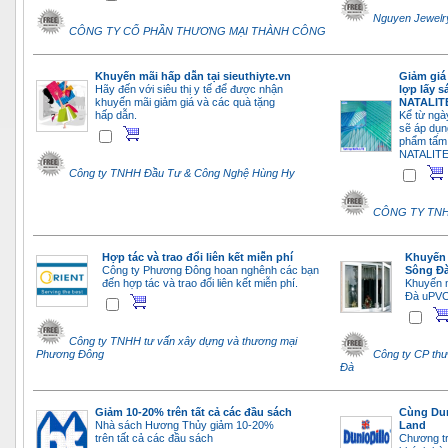
Nguyen Jewelr
CÔNG TY CỔ PHẦN THƯƠNG MẠI THÀNH CÔNG
Khuyến mãi hấp dẫn tại sieuthiyte.vn
Giảm giá
Hãy đến với siêu thị y tế để được nhận
lợp lấy 
khuyến mãi giảm giá và các quà tặng
NATALIT
hấp dẫn.
Kể từ ng
sẽ áp dụn
phẩm tấm 
NATALITE
Công ty TNHH Ðầu Tư & Công Nghệ Hùng Hy
CÔNG TY TNH
Hợp tác và trao đổi liên kết miễn phí
Khuyến 
Công ty Phương Đông hoan nghênh các bạn
Sông Đ
đến hợp tác và trao đổi liên kết miễn phí.
Khuyến m
Đà uPVC
Công ty TNHH tư vấn xây dựng và thương mại
Phương Đông
Công ty CP thư
Đà
Giảm 10-20% trên tất cả các đầu sách
Cùng Dun
Nhà sách Hương Thủy giảm 10-20%
Land
trên tất cả các đầu sách
Chương tr