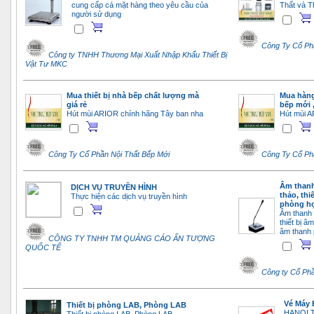
cung cấp cá mặt hàng theo yêu cầu của
Thất và T
người sử dụng
Công Ty Cổ Ph
Công ty TNHH Thương Mại Xuất Nhập Khẩu Thiết Bị
Vật Tư MKC
Mua thiết bị nhà bếp chất lượng mà
Mua hàng 
giá rẻ
bếp mới 
Hút mùi ARIOR chính hãng Tây ban nha
Hút mùi A
Công Ty Cổ Phần Nội Thất Bếp Mới
Công Ty Cổ Ph
Âm thanh
DỊCH VỤ TRUYỀN HÌNH
thảo, thi
Thực hiện các dịch vụ truyền hình
phòng họ
Âm thanh 
thiết bị 
âm thanh 
CÔNG TY TNHH TM QUẢNG CÁO ẤN TƯỢNG
QUỐC TẾ
Công ty Cổ Ph
Vé Máy 
Thiết bị phòng LAB, Phòng LAB
HANOI 