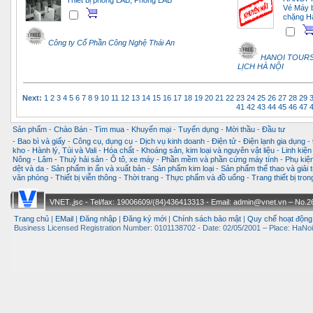
Thiết bị phòng LAB, Phòng LAB
Vé Máy 
chặng Hà
Công ty Cổ Phần Công Nghệ Thái An
HANOI TOURS
LỊCH HÀ NỘI
Next:
1
2
3
4
5
6
7
8
9
10
11
12
13
14
15
16
17
18
19
20
21
22
23
24
25
26
27
28
29
41
42
43
44
45
46
47
Sản phẩm
-
Chào Bán
-
Tìm mua
-
Khuyến mại
-
Tuyển dụng
-
Mời thầu
-
Đầu tư
-
Bao bì và giấy
-
Công cụ, dụng cụ
-
Dịch vụ kinh doanh
-
Điện tử - Điện lạnh gia dụng
-
kho
-
Hành lý, Túi và Vali
-
Hóa chất
-
Khoáng sản, kim loại và nguyên vật liệu
-
Linh kiện
Nông - Lâm - Thuỷ hải sản
-
Ô tô, xe máy
-
Phần mềm và phần cứng máy tính
-
Phụ kiện
dệt và da
-
Sản phẩm in ấn và xuất bản
-
Sản phẩm kim loại
-
Sản phẩm thể thao và giải t
văn phòng
-
Thiết bị viễn thông
-
Thời trang
-
Thực phẩm và đồ uống
-
Trang thiết bị tro
VNET.,jsc - Tel/fax: 19006609/(84)436413313 - Email: admin@vnet.vn – No.26-
Trang chủ
|
EMail
|
Đăng nhập
|
Đăng ký mới
|
Chính sách bảo mật
|
Quy chế hoạt động
Business Licensed Registration Number: 0101138702 - Date: 02/05/2001 – Place: HaNoi