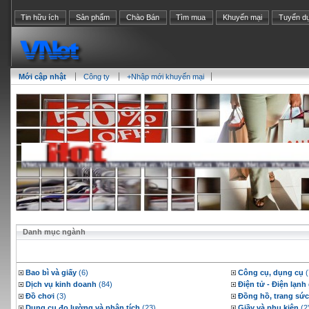
Tin hữu ích
Sản phẩm
Chào Bán
Tìm mua
Khuyến mại
Tuyển d
Mới cập nhật
Công ty
+Nhập mới khuyến mại
Danh mục ngành
Bao bì và giấy
(6)
Công cụ, dụng cụ
(
Dịch vụ kinh doanh
(84)
Điện tử - Điện lạnh
Đồ chơi
(3)
Đồng hồ, trang sức
Dụng cụ đo lường và phân tích
(23)
Giầy và phụ kiện
(2