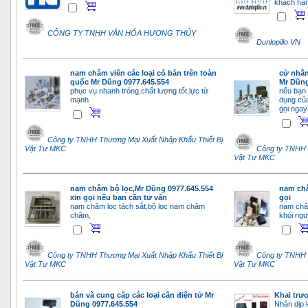
khách hàn
CÔNG TY TNHH VĂN HÓA HƯƠNG THỦY
Dunlopillo VN
nam châm viên các loại có bán trên toàn
cử nhân
quốc Mr Dũng 0977.645.554
Mr Dũng
phục vụ nhanh tróng,chất lượng tốt,lực từ
nếu bạn
mạnh
dụng củ
gọi ngay
Công ty TNHH Thương Mại Xuất Nhập Khẩu Thiết Bị
Vật Tư MKC
Công ty TNHH 
Vật Tư MKC
nam châm bộ lọc,Mr Dũng 0977.645.554
nam châ
xin gọi nếu bạn cần tư vấn
gọi
nam châm lọc tách sắt,bộ lọc nam châm
nam châm
châm,
khỏi ngu
Công ty TNHH Thương Mại Xuất Nhập Khẩu Thiết Bị
Công ty TNHH 
Vật Tư MKC
Vật Tư MKC
bán và cung cấp các loại cân điện tử Mr
Khai trư
Dũng 0977.645.554
Nhân dịp 