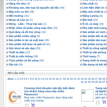
Hàng tồn kho
(4)
Hóa chất
(6)
Khoáng sản, kim loại và nguyên vật liệu
(49)
Linh kiện điện tử
(3
Máy móc cơ khí
(48)
Máy móc thiết bị
(1
Môi trường
(15)
Năng Lượng
(6)
Nhựa và Cao su
(7)
Nội thất
(22)
Nông - Lâm - Thuỷ hải sản
(1)
Ô tô, xe máy
(33)
Phần mềm và phần cứng máy tính
(70)
Phụ kiện thời trang
Quà tặng và đồ thủ công
(10)
Sản phẩm an ninh 
Sản phẩm chiếu sáng
(5)
Sản phẩm dệt và d
Sản phẩm in ấn và xuất bản
(26)
Sản phẩm kim loại
(
Sản phẩm thể thao và giải trí
(61)
Sản phẩm trong nh
Sức khoẻ và sắc đẹp
(53)
Thiết bị công nghi
Thiết bị điện
(27)
Thiết bị văn phòng
Thiết bị viễn thông
(50)
Thời trang
(7)
Thực phẩm và đồ uống
(45)
Trang thiết bị tron
Vận tải
(16)
Xây dựng và bất đ
Mới cập nhật
Next:
1
2
3
4
5
6
7
8
9
10
11
12
13
14
15
16
17
18
19
20
21
22
23
24
25
26
27
28
29
41
42
43
44
45
46
47
Chương trình khuyến mãi đặc biệt dành
Trang sứ
cho khách hàng mua máy chiếu
và Nghệ t
Panasonic!
Lễ tình nh
Mua máy chiếu Panasonic đuợc tặng màn
giảm giá 
chiếu treo tuờng!